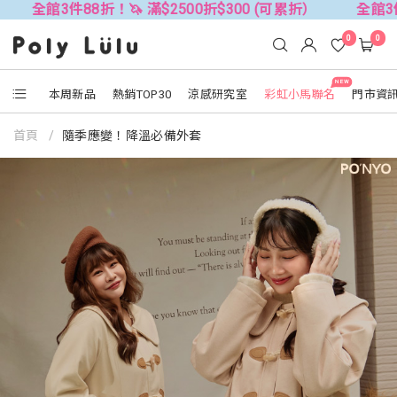
全館3件88折！🦄 滿$2500折$300 (可累折）
全館3件88折
0
0
NEW
本周新品
熱銷TOP30
涼感研究室
彩虹小馬聯名
門市資
首頁
隨季應變！降溫必備外套