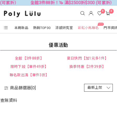
 (可累折）
全館3件88折！🦄 滿$2500折$300 (可累折）
0
0
NEW
本周新品
熱銷TOP30
涼感研究室
彩虹小馬聯名
門市資
優惠活動
全館【3件88折】
夏日快閃【加1元多1件】
限時下殺【單件49折】
換季特惠【2件39折】
聯名款出清【單件3折】
商品篩選器[
0
]
查無資料