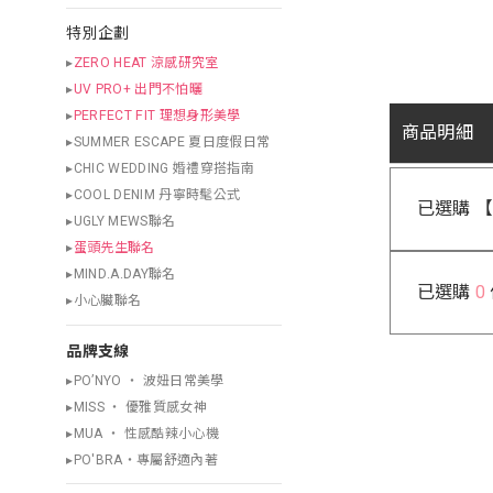
特別企劃
▸
ZERO HEAT 涼感研究室
▸
UV PRO+ 出門不怕曬
▸
PERFECT FIT 理想身形美學
商品明細
▸SUMMER ESCAPE 夏日度假日常
▸CHIC WEDDING 婚禮穿搭指南
▸COOL DENIM 丹寧時髦公式
已選購 
▸UGLY MEWS聯名
▸
蛋頭先生聯名
▸MIND.A.DAY聯名
已選購
0
▸小心臟聯名
品牌支線
▸PO’NYO ‧ 波妞日常美學
▸MISS ‧ 優雅質感女神
▸MUA ‧ 性感酷辣小心機
▸PO'BRA・專屬舒適內著