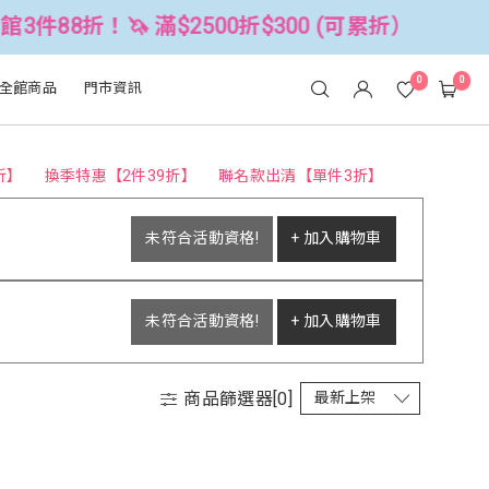
件88折！🦄 滿$2500折$300 (可累折）
0
0
全館商品
門市資訊
折】
換季特惠【2件39折】
聯名款出清【單件3折】
未符合活動資格!
+ 加入購物車
未符合活動資格!
+ 加入購物車
商品篩選器[
0
]