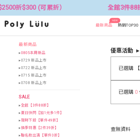
500折$300 (可累折）
全館3件88折！
NEW
最新商品
熱銷TOP30
最新商品
優惠活動
▸
0805本周新品
▸0729 新品上市
已選購 
▸0722 新品上市
▸0715 新品上市
▸0708 新品上市
已選購
0
SALE
▸
全館【3件88折】
▸
夏日快閃【加1元多1件】
▸
限時下殺【單件49折】
▸
換季特惠【2件39折】
查無資料
▸
聯名款出清【單件3折】