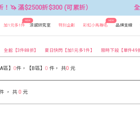
🦄 滿$2500折$300 (可累折）
全館3
NEW
NEW
加1元多1件
涼感研究室
特別企劃
彩虹小馬聯名
品牌支線
全館【3件88折】
夏日快閃【加1元多1件】
限時下殺【單件49
【A區】
0
件，【B區】
0
件，
共
0
元
件 ， 共
0
元