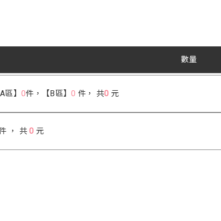
數量
【A區】
0
件，【B區】
0
件，
共
0
元
件 ， 共
0
元