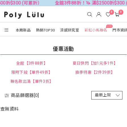
00折$300 (可累折）
全館3件88折！🦄 滿$2500折$300
0
0
NEW
本周新品
熱銷TOP30
涼感研究室
彩虹小馬聯名
門市資
優惠活動
全館【3件88折】
夏日快閃【加1元多1件】
限時下殺【單件49折】
換季特惠【2件39折】
聯名款出清【單件3折】
商品篩選器[
0
]
查無資料