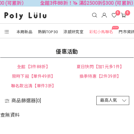
00 (可累折）
全館3件88折！🦄 滿$2500折$300 (可累折
0
0
NEW
本周新品
熱銷TOP30
涼感研究室
彩虹小馬聯名
門市資
優惠活動
全館【3件88折】
夏日快閃【加1元多1件】
限時下殺【單件49折】
換季特惠【2件39折】
聯名款出清【單件3折】
商品篩選器[
0
]
查無資料