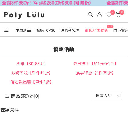
全館3件88折！🦄 滿$2500折$300 (可累折）
全館3件88
0
0
NEW
本周新品
熱銷TOP30
涼感研究室
彩虹小馬聯名
門市資
優惠活動
全館【3件88折】
夏日快閃【加1元多1件】
限時下殺【單件49折】
換季特惠【2件39折】
聯名款出清【單件3折】
商品篩選器[
0
]
查無資料