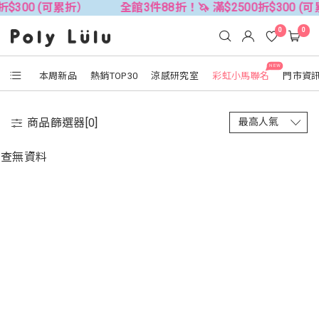
折$300 (可累折）
全館3件88折！🦄 滿$2500折$300 (
0
0
NEW
本周新品
熱銷TOP30
涼感研究室
彩虹小馬聯名
門市資
商品篩選器[
0
]
查無資料