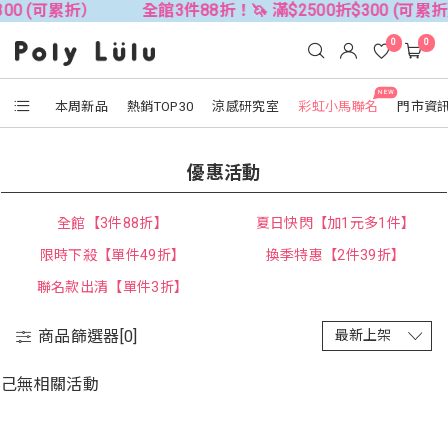
300 (可累折）
全館3件88折！🦄 滿$2500折$300 (可累
0
0
NEW
本周新品
熱銷TOP30
涼感研究室
彩虹小馬聯名
門市資
優惠活動
全館【3件88折】
夏日快閃【加1元多1件】
限時下殺【單件49折】
換季特惠【2件39折】
聯名款出清【單件3折】
商品篩選器[
0
]
己無相關活動