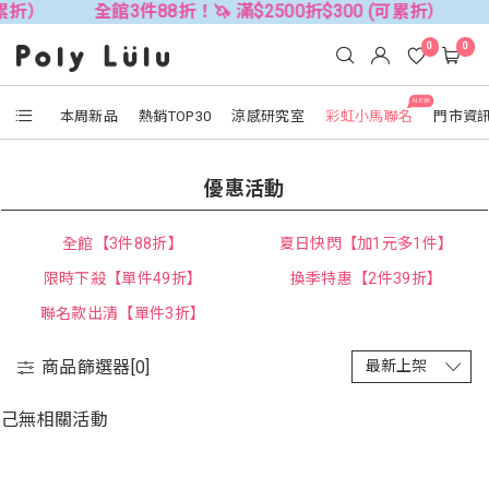
可累折）
全館3件88折！🦄 滿$2500折$300 (可累折）
0
0
NEW
本周新品
熱銷TOP30
涼感研究室
彩虹小馬聯名
門市資
優惠活動
全館【3件88折】
夏日快閃【加1元多1件】
限時下殺【單件49折】
換季特惠【2件39折】
聯名款出清【單件3折】
商品篩選器[
0
]
己無相關活動