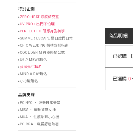
特別企劃
▸
ZERO HEAT 涼感研究室
▸
UV PRO+ 出門不怕曬
▸
PERFECT FIT 理想身形美學
商品明細
▸SUMMER ESCAPE 夏日度假日常
▸CHIC WEDDING 婚禮穿搭指南
▸COOL DENIM 丹寧時髦公式
已選購 
▸UGLY MEWS聯名
▸
蛋頭先生聯名
▸MIND.A.DAY聯名
已選購
0
▸小心臟聯名
品牌支線
▸PO’NYO ‧ 波妞日常美學
▸MISS ‧ 優雅質感女神
▸MUA ‧ 性感酷辣小心機
▸PO'BRA・專屬舒適內著