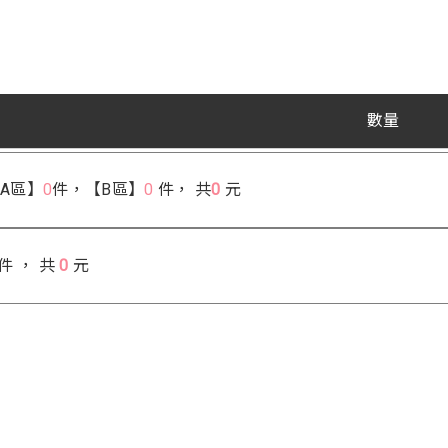
數量
【A區】
0
件，【B區】
0
件，
共
0
元
件 ， 共
0
元