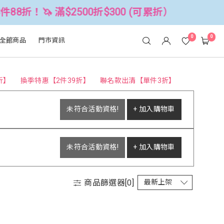
8折！🦄 滿$2500折$300 (可累折）
0
0
全館商品
門市資訊
折】
換季特惠【2件39折】
聯名款出清【單件3折】
未符合活動資格!
+ 加入購物車
未符合活動資格!
+ 加入購物車
商品篩選器[
0
]