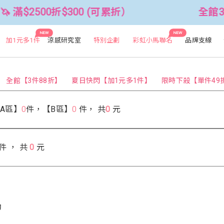
滿$2500折$300 (可累折）
全館3件8
NEW
NEW
加1元多1件
涼感研究室
特別企劃
彩虹小馬聯名
品牌支線
全館【3件88折】
夏日快閃【加1元多1件】
限時下殺【單件49
【A區】
0
件，【B區】
0
件，
共
0
元
件 ， 共
0
元
動