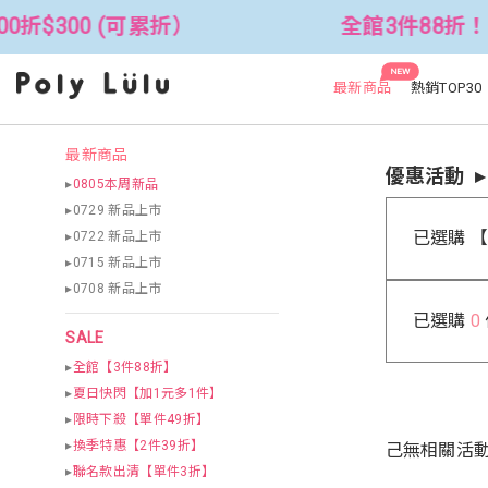
折$300 (可累折）
全館3件88折！🦄 
NEW
最新商品
熱銷TOP30
最新商品
優惠活動
▸
0805本周新品
▸0729 新品上市
已選購 
▸0722 新品上市
▸0715 新品上市
▸0708 新品上市
已選購
0
SALE
▸
全館【3件88折】
▸
夏日快閃【加1元多1件】
▸
限時下殺【單件49折】
▸
換季特惠【2件39折】
己無相關活
▸
聯名款出清【單件3折】