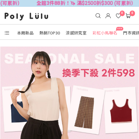
 (可累折）
全館3件88折！🦄 滿$2500折$300 (可累折）
0
0
NEW
本周新品
熱銷TOP30
涼感研究室
彩虹小馬聯名
門市資