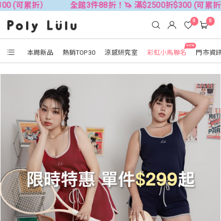
00 (可累折）
全館3件88折！🦄 滿$2500折$300 (可累折
0
0
NEW
本周新品
熱銷TOP30
涼感研究室
彩虹小馬聯名
門市資