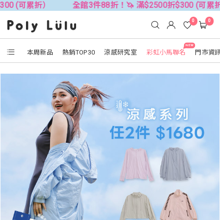
300 (可累折）
全館3件88折！🦄 滿$2500折$300 (可累
0
0
NEW
本周新品
熱銷TOP30
涼感研究室
彩虹小馬聯名
門市資