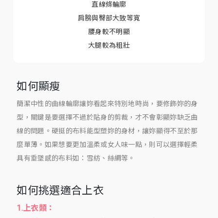
直線條輪廓
肩膀與臀部大致等寬
腰身較不明顯
大腿較為粗壯
如何顯瘦
簡潔中性的曲線輪廓讓妳看起來特別地時尚，要修飾妳的身
型，關鍵是要選擇不過於貼身的剪裁，才不會彰顯妳缺乏曲
線的問題。硬挺的布料能型塑妳的身材，讓妳顯得不至於那
麼單薄。如果想要更加溫柔或女人味一點，則可以選擇輕柔
具有垂墜感的布料如：雪紡、絲綢等。
如何挑選適合上衣
1.上衣類：