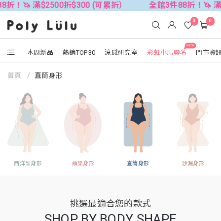
2500折$300 (可累折）
全館3件88折！🦄 滿$2500折$3
0
0
NEW
本周新品
熱銷TOP30
涼感研究室
彩虹小馬聯名
門市資
首頁
直筒身形
西洋梨身形
蘋果身形
直筒身形
沙漏身形
挑選最適合您的款式
SHOP BY BODY SHAPE