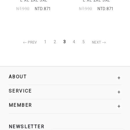
L
XL
2XL
3XL
L
XL
2XL
3XL
NT.990
NTD.871
NT.990
NTD.871
1
2
3
4
5
PREV
NEXT
ABOUT
+
SERVICE
+
MEMBER
+
NEWSLETTER