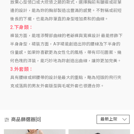
放棄心型領口或大挖領之類的款式，選擇胸前有皺褶或荷葉
邊的設計，能為妳的胸部製造出豐滿的感覺。不對稱或前短
後長的下襬，也能為妳筆直的身型增加柔和的曲線。
2.下身類：
褲裝方面，能增添臀部曲線的老爺褲與寬褲設計 最能修飾下
半身身型，裙裝方面，A字裙能創造出妳的腰線及下半身的
份量感。如果妳喜歡更為女性化的風格，帶有印花圖案、幾
何色塊的洋裝，能巧妙地為妳創造出曲線，讓妳更加完美。
3.外套類：
具有腰線或綁腰帶的設計是最大的重點，略為短版的飛行夾
克或落肩的男友外套版型與毛呢外套也很適合妳。
商品篩選器[
0
]