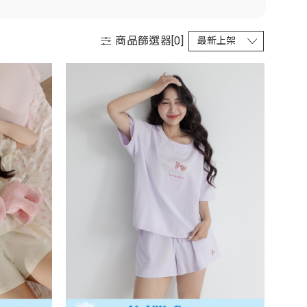
商品篩選器[
0
]