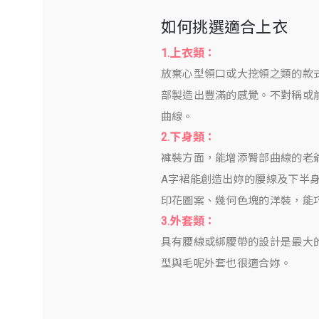
如何挑選適合上衣
1.上衣類：
放棄心型領口或大挖領之類的款
部製造出豐滿的感覺。不對稱或
曲線。
2.下身類：
褲裝方面，能增添臀部曲線的老
A字裙能創造出妳的腰線及下半
印花圖案、幾何色塊的洋裝，能
3.外套類：
具有腰線或綁腰帶的設計是最大
型與毛呢外套也很適合妳。