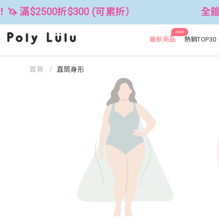
(可累折）
全館3件88折！🦄 滿$2500
NEW
最新商品
熱銷TOP30
首頁
直筒身形