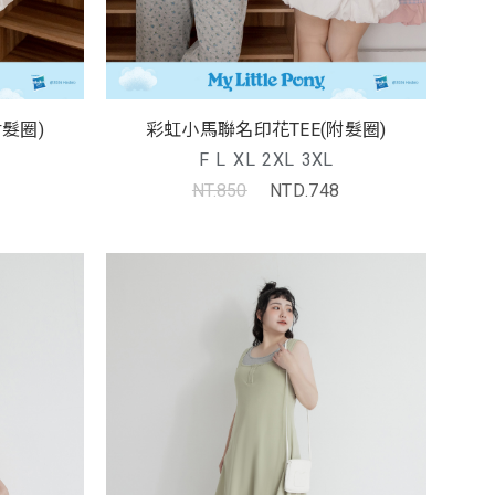
髮圈)
彩虹小馬聯名印花TEE(附髮圈)
F
L
XL
2XL
3XL
NT.850
NTD.748