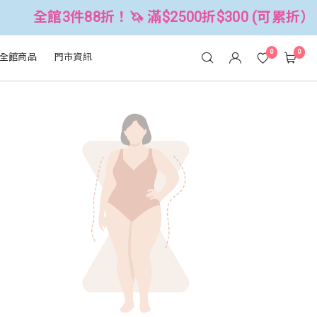
滿$2500折$300 (可累折）
全館3件8
0
0
全館商品
門市資訊