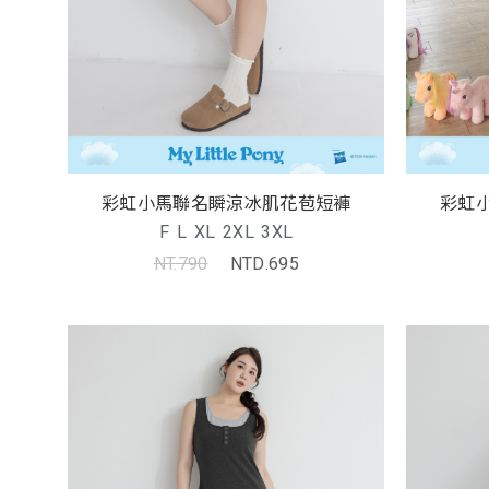
彩虹小馬聯名瞬涼冰肌花苞短褲
彩虹
F
L
XL
2XL
3XL
NT.790
NTD.695