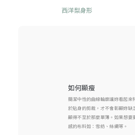
西洋梨身形
如何顯瘦
簡潔中性的曲線輪廓讓妳看起來
於貼身的剪裁，才不會彰顯妳缺
顯得不至於那麼單薄。如果想要
感的布料如：雪紡、絲綢等。