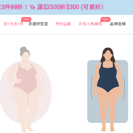
折$300 (可累折）
全館3件88折！🦄 
NEW
NEW
加1元多1件
涼感研究室
特別企劃
彩虹小馬聯名
品牌支線