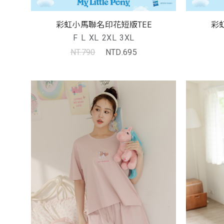
彩虹小馬聯名印花短版TEE
彩
F
L
XL
2XL
3XL
NT.790
NTD.695