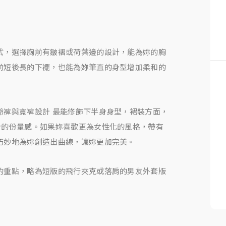
式，選擇胸前有皺褶或荷葉邊的設計，能為妳的胸
前短後長的下襬，也能為妳筆直的身型增加柔和的
爺褲與寬褲設計 最能修飾下半身身型，裙裝方面，
身的份量感。如果妳喜歡更為女性化的風格，帶有
巧妙地為妳創造出曲線，讓妳更加完美。
的重點，略為短版的飛行夾克或落肩的男友外套版