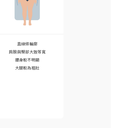
直線條輪廓
肩膀與臀部大致等寬
腰身較不明顯
大腿較為粗壯