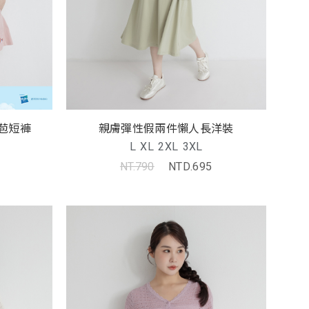
苞短褲
親膚彈性假兩件懶人長洋裝
L
XL
2XL
3XL
NT.790
NTD.695