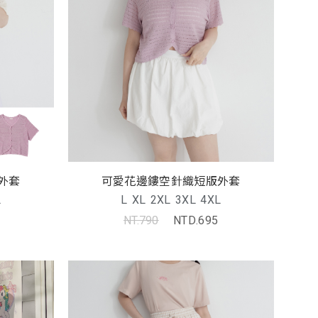
外套
可愛花邊鏤空針織短版外套
L
L
XL
2XL
3XL
4XL
NT.790
NTD.695