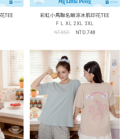
TEE
彩虹小馬聯名瞬涼冰肌印花TEE
F
L
XL
2XL
3XL
NT.850
NTD.748