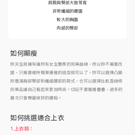
肩膀與臀部大致等寬
非常纖細的腰圍
較大的胸圍
肉感的臀部
如何顯瘦
妳天生就擁有讓所有女生艷羨的完美曲線，所以妳不需要改
變，只需要維持簡單優雅的造型就可以了。妳可以選擇凸顯
妳豐滿胸部臀部和纖細腰部的款式，也可以選擇比較直線條
的單品讓自己看起來更加時尚。切記不要層層疊疊，過多的
層次只會掩蓋掉妳的優點。
如何挑選適合上衣
1.上衣類：