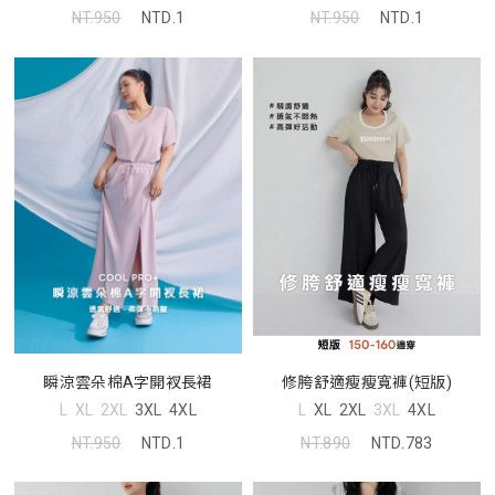
NT.950
NTD.1
NT.950
NTD.1
修胯舒適瘦瘦寬褲(短版)
瞬涼雲朵棉A字開衩長裙
L
XL
2XL
3XL
4XL
L
XL
2XL
3XL
4XL
NT.890
NTD.783
NT.950
NTD.1