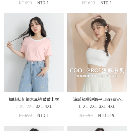
NT.690
NTD.1
NT.690
NTD.1
蝴蝶結刺繡木耳邊皺皺上衣
涼感親膚短版平口Bra背心
Pobra
L
XL
2XL
3XL
4XL
L
XL
2XL
3XL
4XL
NT.690
NTD.1
NT.590
NTD.519