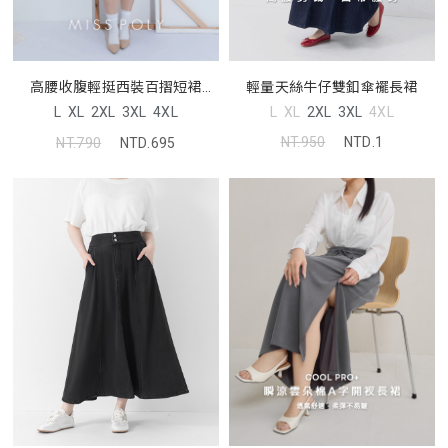
輕量天絲牛仔雙釦傘襬長裙
高腰收腹輕挺西裝百摺短裙
MISS
L
XL
2XL
3XL
4XL
L
XL
2XL
3XL
4XL
NT.950
NTD.1
NT.790
NTD.695