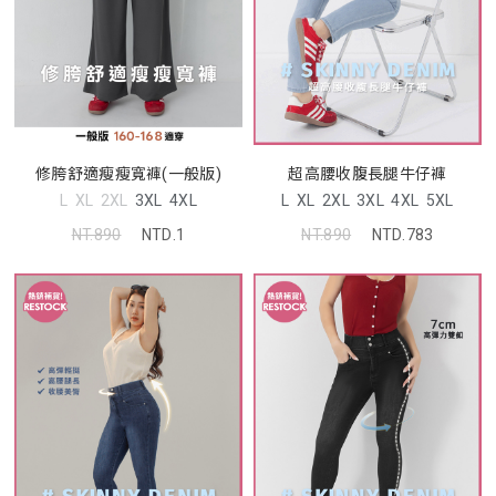
修胯舒適瘦瘦寬褲(一般版)
超高腰收腹長腿牛仔褲
L
XL
2XL
3XL
4XL
L
XL
2XL
3XL
4XL
5XL
NT.890
NTD.1
NT.890
NTD.783