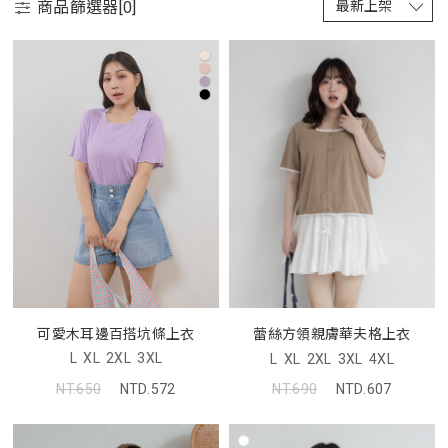
商品篩選器[
0
]
可愛木耳邊百搭坑條上衣
蕾絲方領親膚華夫格上衣
L
XL
2XL
3XL
L
XL
2XL
3XL
4XL
NT.650
NTD.572
NT.690
NTD.607