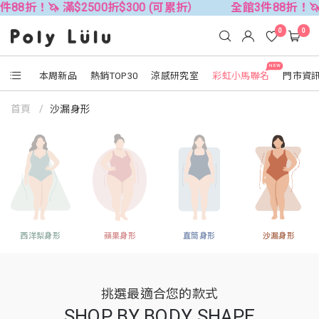
 滿$2500折$300 (可累折）
全館3件88折！🦄 滿$2500
0
0
NEW
本周新品
熱銷TOP30
涼感研究室
彩虹小馬聯名
門市資
首頁
沙漏身形
西洋梨身形
蘋果身形
直筒身形
沙漏身形
挑選最適合您的款式
SHOP BY BODY SHAPE