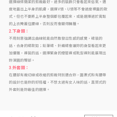
選擇線條簡潔的剪裁最好，過多的裝飾只會看起來俗氣。適
度地露出上半身的肌膚，選擇V領、U領等不會過度裸露的款
式。但也不要將上半身整個都包覆起來，或是選擇過於寬鬆
的上衣掩蓋住腰線，否則反而會顯得臃腫。
2.下身類：
不用刻意強調出曲線就能自然散發出性感的感覺，裙裝的
話，合身的裙款如；鉛筆裙、針織裙會讓妳的身型看起來更
加優雅，褲裝的話，選擇緊身的煙管褲或靴型褲則能展現出
妳渾圓的臀部。
3.外套類：
在腰部有裁切線或收縮的剪裁特別適合妳，圍裹式和有腰帶
的設計也是妳的好搭檔，不想太過有女人味的話，直筒式的
外套則是妳最佳的選擇。