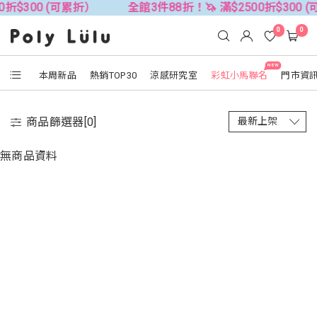
0折$300 (可累折）
全館3件88折！🦄 滿$2500折$300 
0
0
NEW
本周新品
熱銷TOP30
涼感研究室
彩虹小馬聯名
門市資
商品篩選器[
0
]
無商品資料