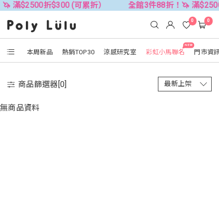
 滿$2500折$300 (可累折）
全館3件88折！🦄 滿$250
0
0
NEW
本周新品
熱銷TOP30
涼感研究室
彩虹小馬聯名
門市資
商品篩選器[
0
]
無商品資料