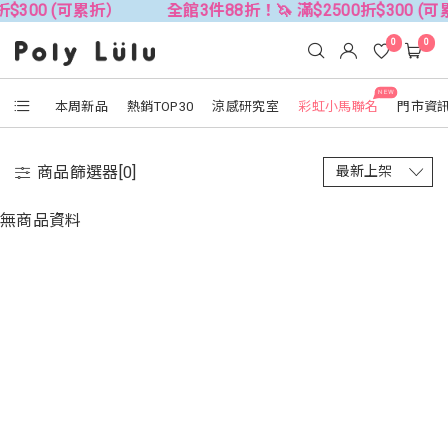
折$300 (可累折）
全館3件88折！🦄 滿$2500折$300 (
0
0
NEW
本周新品
熱銷TOP30
涼感研究室
彩虹小馬聯名
門市資
商品篩選器[
0
]
無商品資料