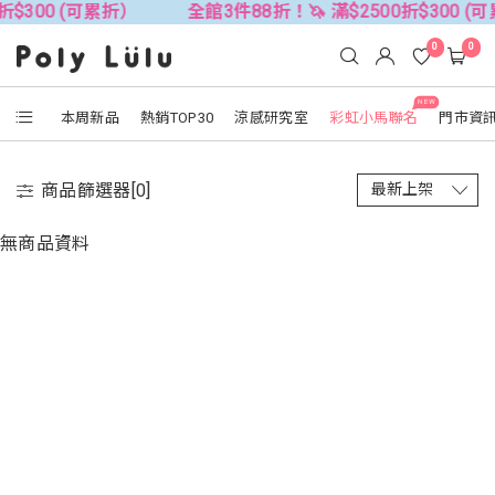
折$300 (可累折）
全館3件88折！🦄 滿$2500折$300 (
0
0
NEW
本周新品
熱銷TOP30
涼感研究室
彩虹小馬聯名
門市資
商品篩選器[
0
]
無商品資料