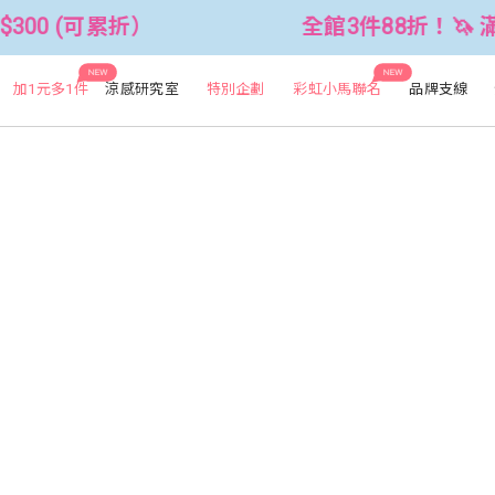
300 (可累折）
全館3件88折！🦄 滿$
NEW
NEW
加1元多1件
涼感研究室
特別企劃
彩虹小馬聯名
品牌支線