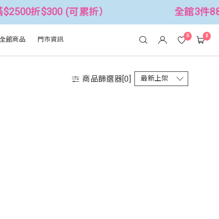
2500折$300 (可累折）
全館3件88折
0
0
全館商品
門市資訊
商品篩選器[
0
]