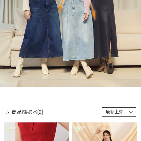
商品篩選器[
0
]