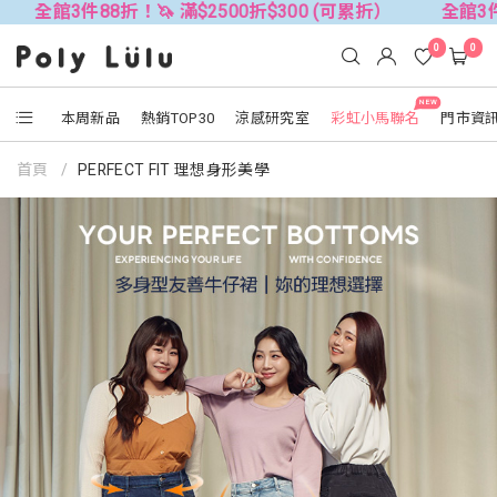
折！🦄 滿$2500折$300 (可累折）
全館3件88折！🦄 滿$
0
0
NEW
本周新品
熱銷TOP30
涼感研究室
彩虹小馬聯名
門市資
首頁
PERFECT FIT 理想身形美學