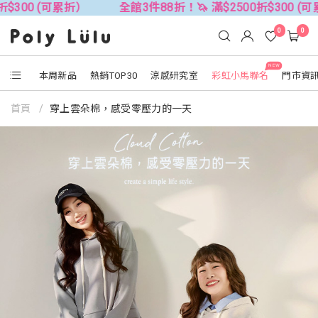
300 (可累折）
全館3件88折！🦄 滿$2500折$300 (可累
0
0
NEW
本周新品
熱銷TOP30
涼感研究室
彩虹小馬聯名
門市資
首頁
穿上雲朵棉，感受零壓力的一天