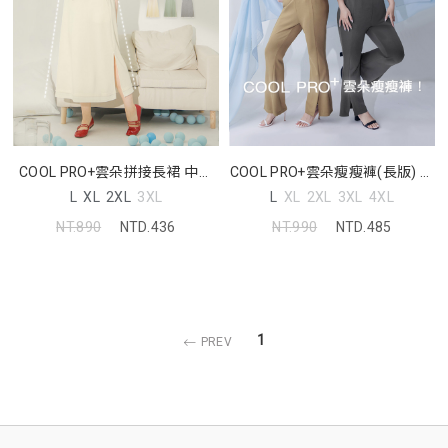
COOL PRO+雲朵拼接長裙 中大
COOL PRO+雲朵瘦瘦褲(長版) 中
尺碼裙子
大尺碼褲子
L
XL
2XL
3XL
L
XL
2XL
3XL
4XL
NT.890
NTD.436
NT.990
NTD.485
1
PREV