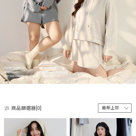
商品篩選器[
0
]