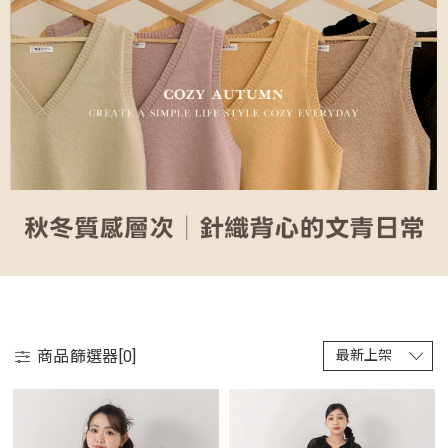
商品篩選器[
0
]