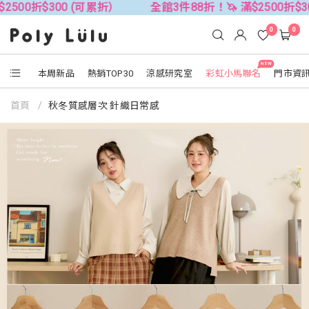
折）
全館3件88折！🦄 滿$2500折$300 (可累折）
全
0
0
NEW
本周新品
熱銷TOP30
涼感研究室
彩虹小馬聯名
門市資
首頁
秋冬質感層次 針織日常感