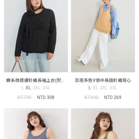
韓系微透膚針織長袖上衣(附綁
百搭多色V領中長版針織背心
帶) MISS
L
XL
2XL
3XL
L
XL
2XL
3XL
NT.790
NTD.308
NT.690
NTD.269