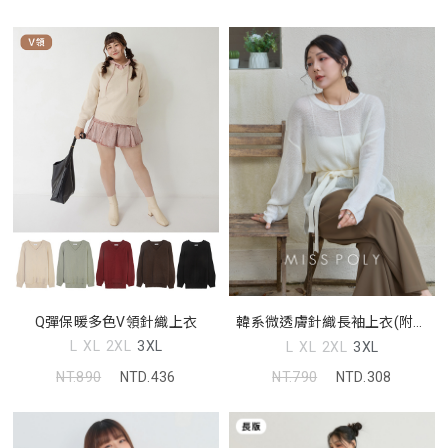
Q彈保暖多色V領針織上衣
韓系微透膚針織長袖上衣(附綁
帶) MISS
L
XL
2XL
3XL
L
XL
2XL
3XL
NT.890
NTD.436
NT.790
NTD.308