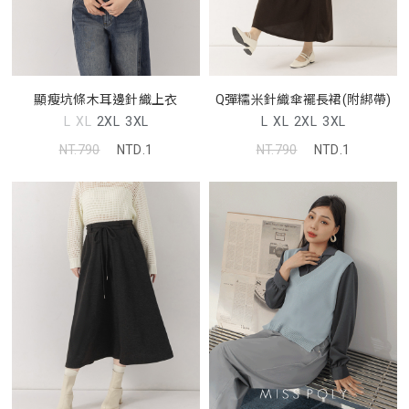
顯瘦坑條木耳邊針織上衣
Q彈糯米針織傘襬長裙(附綁帶)
L
XL
2XL
3XL
L
XL
2XL
3XL
NT.790
NTD.1
NT.790
NTD.1