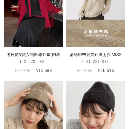
冬日仿貂毛V領針織外套(附綁
蕾絲綁帶氣質針織上衣 MISS
帶) MUA
L
XL
2XL
3XL
L
XL
2XL
3XL
NT.1190
NTD.583
NT.1050
NTD.515