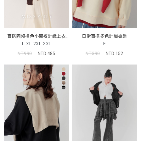
百搭圓領撞色小開衩針織上衣
日常百搭多色針織披肩
MISS
L
XL
2XL
3XL
F
NT.990
NTD.485
NT.390
NTD.152