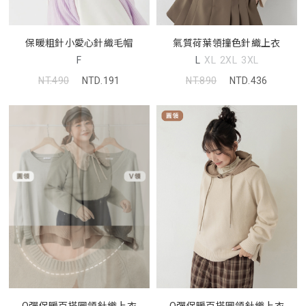
保暖粗針小愛心針織毛帽
氣質荷葉領撞色針織上衣
F
L
XL
2XL
3XL
NT.490
NTD.191
NT.890
NTD.436