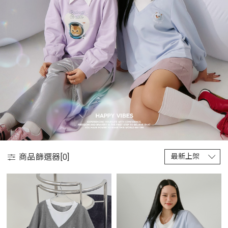
商品篩選器[
0
]