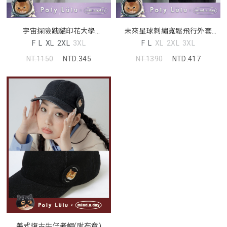
宇宙探險跩貓印花大學
未來星球刺繡寬鬆飛行外套
TEE(unisex)(MIND.A.DAY聯名)
(unisex)(MIND.A.DAY聯名)
F
L
XL
2XL
3XL
F
L
XL
2XL
3XL
NT.1150
NTD.345
NT.1390
NTD.417
美式復古牛仔老帽(附布章)