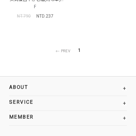
(MIND.A.DAY聯名)
F
NT.790
NTD.237
1
PREV
ABOUT
+
SERVICE
+
MEMBER
+