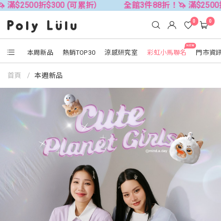
$2500折$300 (可累折）
全館3件88折！🦄 滿$2500折$
0
0
NEW
本周新品
熱銷TOP30
涼感研究室
彩虹小馬聯名
門市資
首頁
本週新品