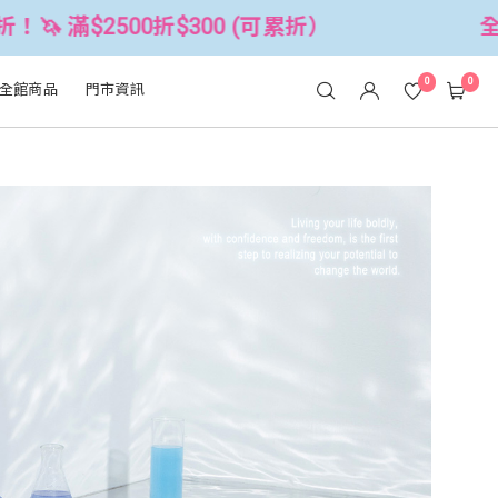
(可累折）
全館3件88折！🦄 滿$2500
0
0
全館商品
門市資訊