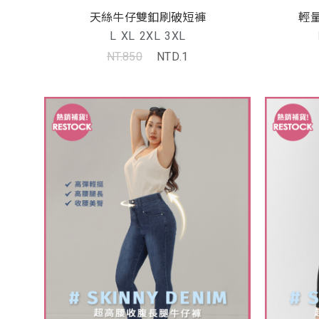
天絲牛仔雙釦刷破短褲
輕
L
XL
2XL
3XL
NT.850
NTD.1