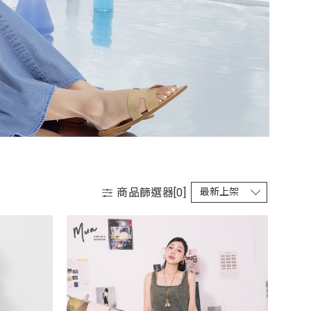
商品篩選器[
0
]