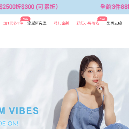
全館3件88折！🦄 滿$2500折$300 
NEW
NEW
加1元多1件
涼感研究室
特別企劃
彩虹小馬聯名
品牌支線