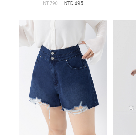
NT.790
NTD.695