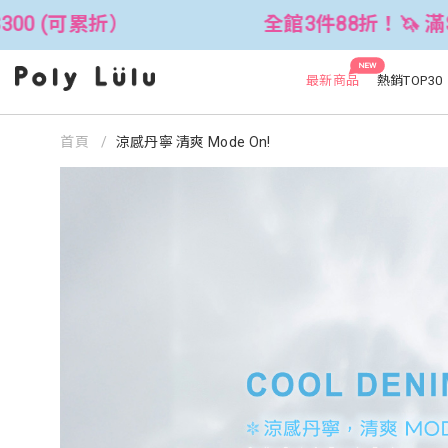
全館3件88折！🦄 滿$2500折$300 (可累折）
NEW
最新商品
熱銷TOP30
首頁
涼感丹寧 清爽 Mode On!