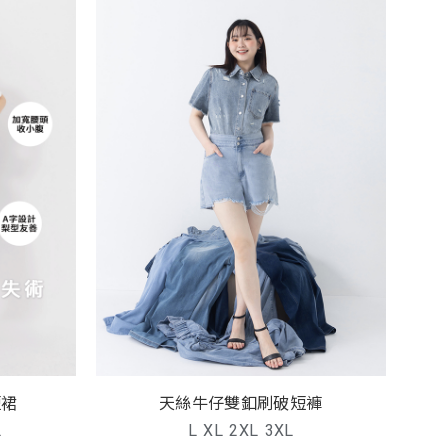
短裙
天絲牛仔雙釦刷破短褲
L
L
XL
2XL
3XL