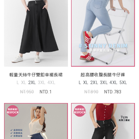
輕量天絲牛仔雙釦傘襬長裙
超高腰收腹長腿牛仔褲
L
XL
2XL
3XL
4XL
L
XL
2XL
3XL
4XL
5XL
NT.950
NTD.1
NT.890
NTD.783