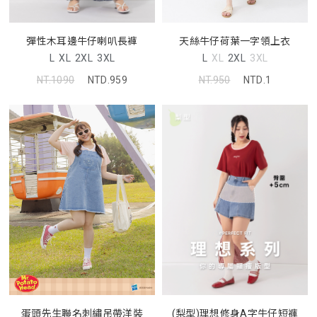
天絲牛仔荷葉一字領上衣
彈性木耳邊牛仔喇叭長褲
L
XL
2XL
3XL
L
XL
2XL
3XL
NT.950
NTD.1
NT.1090
NTD.959
蛋頭先生聯名刺繡吊帶洋裝
(梨型)理想修身A字牛仔短褲