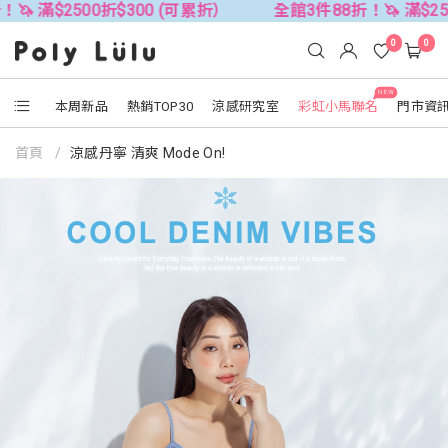
0折$300 (可累折）
全館3件88折！🦄 滿$2500折$300 
0
0
NEW
本周新品
熱銷TOP30
涼感研究室
彩虹小馬聯名
門市資
首頁
涼感丹寧 清爽 Mode On!