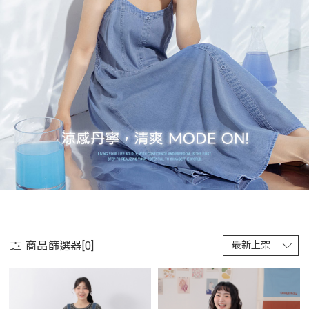
商品篩選器[
0
]