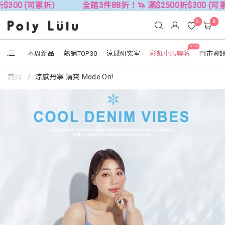
$300 (可累折）
全館3件88折！🦄 滿$2500折$300 (可
0
0
NEW
本周新品
熱銷TOP30
涼感研究室
彩虹小馬聯名
門市資
首頁
涼感丹寧 清爽 Mode On!