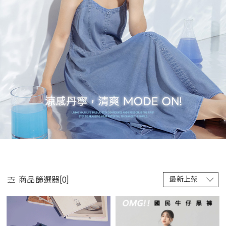
商品篩選器[
0
]