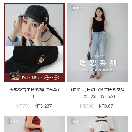
美式復古牛仔老帽(附布章)
(標準型)理想百搭牛仔男友褲
(MIND.A.DAY聯名)
F
L
XL
2XL
3XL
4XL
NT.790
NTD.237
NT.990
NTD.871