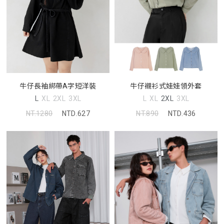
牛仔長袖綁帶A字短洋裝
牛仔襯衫式娃娃領外套
L
XL
2XL
3XL
L
XL
2XL
3XL
NT.1280
NTD.627
NT.890
NTD.436