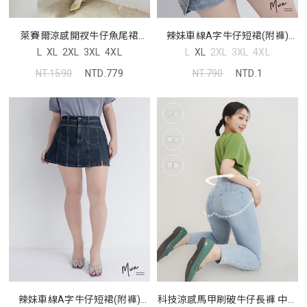
萊賽爾涼感開衩牛仔魚尾裙
辣妹車線A字牛仔短裙(附褲)
MORE U 中大尺碼裙子
MUA! 中大尺碼裙子
L
XL
2XL
3XL
4XL
L
XL
2XL
3XL
4XL
NT.1590
NTD.779
NT.790
NTD.1
科技涼感馬甲刷破牛仔長褲 中大
辣妹車線A字牛仔短裙(附褲)