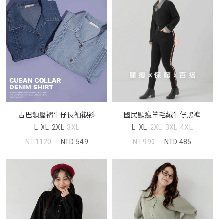
古巴領壓褶牛仔長袖襯衫
國民顯瘦羊毛絨牛仔黑褲
L
XL
2XL
3XL
L
XL
2XL
3XL
4XL
NT.1120
NTD.549
NT.990
NTD.485