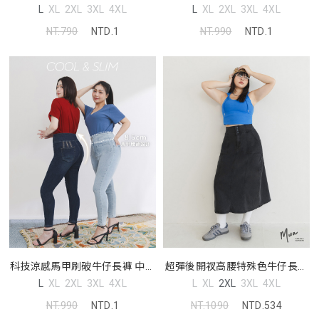
尺碼褲子
MUA! 中大尺碼裙子
L
XL
2XL
3XL
4XL
L
XL
2XL
3XL
4XL
NT.990
NTD.1
NT.790
NTD.1
科技涼感馬甲刷破牛仔長褲 中大
超彈後開衩高腰特殊色牛仔長裙
尺碼褲子
MUA! 中大尺碼裙子
L
XL
2XL
3XL
4XL
L
XL
2XL
3XL
4XL
NT.990
NTD.1
NT.1090
NTD.534