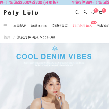
滿$2500折$300 (可累折）
全館3件88折！🦄 滿$2500折
0
0
NEW
本周新品
熱銷TOP30
涼感研究室
彩虹小馬聯名
門市資
首頁
涼感丹寧 清爽 Mode On!