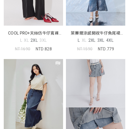
COOL PRO+天絲仿牛仔寬褲
萊賽爾涼感開衩牛仔魚尾裙
MORE U 中大尺碼褲子
MORE U 中大尺碼裙子
L
XL
2XL
3XL
L
XL
2XL
3XL
4XL
NT.1690
NTD.828
NT.1590
NTD.779