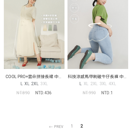
COOL PRO+雲朵拼接長裙 中大
科技涼感馬甲刷破牛仔長褲 中大
尺碼裙子
尺碼褲子
L
XL
2XL
3XL
L
XL
2XL
3XL
4XL
NT.890
NTD.436
NT.990
NTD.1
1
2
PREV