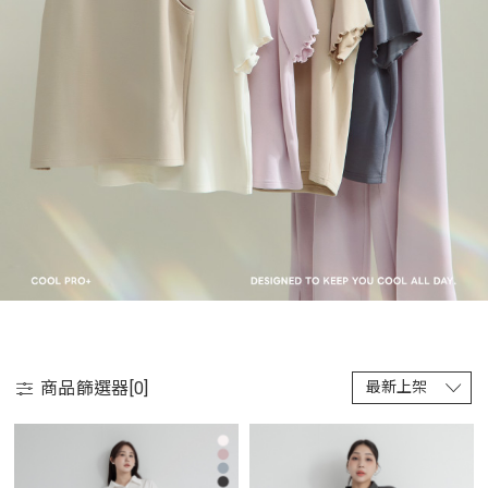
商品篩選器[
0
]