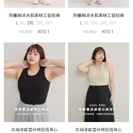
防曬瞬涼冰肌車線工裝短褲
防曬瞬涼冰肌車線工裝短褲
L
XL
2XL
3XL
4XL
L
XL
2XL
3XL
4XL
NT.850
NTD.1
NT.850
NTD.1
天絲涼感雲朵棉百搭背心
天絲涼感雲朵棉百搭背心