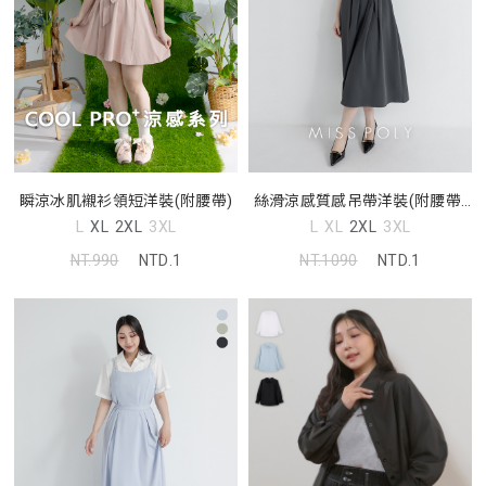
瞬涼冰肌襯衫領短洋裝(附腰帶)
絲滑涼感質感吊帶洋裝(附腰帶)
MISS
L
XL
2XL
3XL
L
XL
2XL
3XL
NT.990
NTD.1
NT.1090
NTD.1