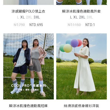
涼感顯瘦POLO領上衣
瞬涼冰肌撞色運動風外套
L
XL
2XL
3XL
L
XL
2XL
3XL
NT.790
NTD.695
NT.1150
NTD.1
瞬涼冰肌撞色運動風短褲
絲滑涼感修身襯衫洋裝