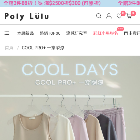
滿$2500折$300 (可累折）
全館3件88折！🦄 滿$2500折
0
0
NEW
本周新品
熱銷TOP30
涼感研究室
彩虹小馬聯名
門市資
首頁
COOL PRO+ 一穿瞬涼