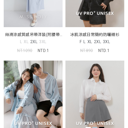
絲滑涼感質感吊帶洋裝(附腰帶)
冰肌涼感日常簡約防曬襯衫
MISS
L
XL
2XL
3XL
F
L
XL
2XL
3XL
NT.1090
NTD.1
NT.890
NTD.1