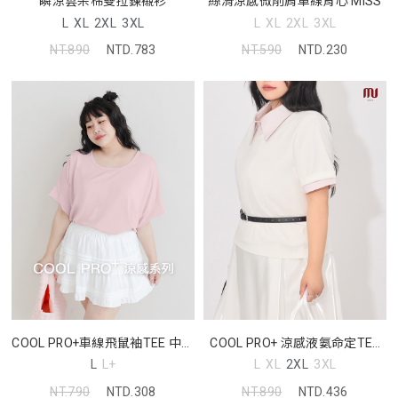
絲滑涼感微削肩車線背心 MISS
瞬涼雲朵棉雙拉鍊襯衫
L
XL
2XL
3XL
L
XL
2XL
3XL
NT.590
NTD.230
NT.890
NTD.783
COOL PRO+車線飛鼠袖TEE 中大
COOL PRO+ 涼感液氨命定TEE
尺碼上衣
MORE U 中大尺碼上衣
L
L+
L
XL
2XL
3XL
NT.790
NTD.308
NT.890
NTD.436