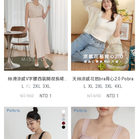
絲滑涼感V字腰西裝開衩長裙
天絲涼感花苞bra背心2.0 Pobra
MISS
L
XL
2XL
3XL
L
XL
2XL
3XL
4XL
NT.950
NTD.1
NT.690
NTD.1