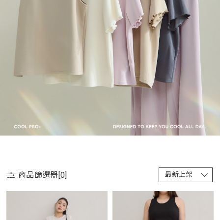
商品篩選器[
0
]