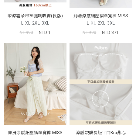
瞬涼雲朵棉神腿喇叭褲(長版)
絲滑涼感細壓褶傘寬褲 MISS
L
XL
2XL
3XL
L
XL
2XL
3XL
NT.990
NTD.1
NT.990
NTD.871
絲滑涼感細壓褶傘寬褲 MISS
涼感親膚長版平口Bra背心