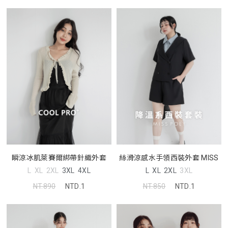
瞬涼冰肌萊賽爾綁帶針織外套
絲滑涼感水手領西裝外套 MISS
L
XL
2XL
3XL
4XL
L
XL
2XL
3XL
NT.890
NTD.1
NT.850
NTD.1