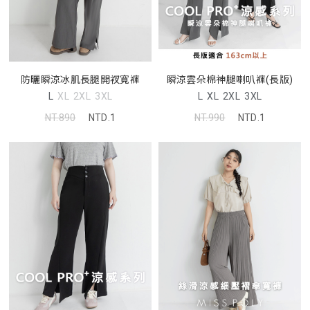
防曬瞬涼冰肌長腿開衩寬褲
瞬涼雲朵棉神腿喇叭褲(長版)
L
XL
2XL
3XL
L
XL
2XL
3XL
NT.890
NTD.1
NT.990
NTD.1