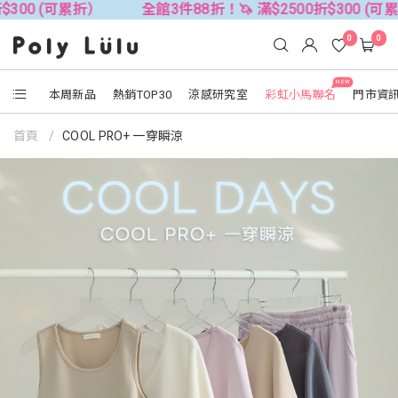
折）
全館3件88折！🦄 滿$2500折$300 (可累折）
全
0
0
NEW
本周新品
熱銷TOP30
涼感研究室
彩虹小馬聯名
門市資
首頁
COOL PRO+ 一穿瞬涼