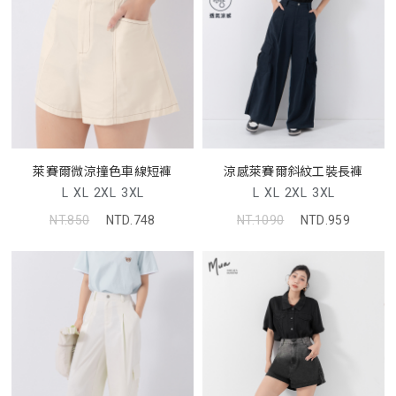
萊賽爾微涼撞色車線短褲
涼感萊賽爾斜紋工裝長褲
L
XL
2XL
3XL
L
XL
2XL
3XL
NT.850
NTD.748
NT.1090
NTD.959