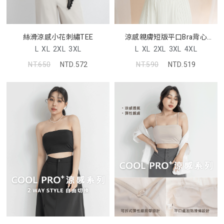
涼感親膚短版平口Bra背心
絲滑涼感小花刺繡TEE
Pobra
L
XL
2XL
3XL
4XL
L
XL
2XL
3XL
NT.590
NTD.519
NT.650
NTD.572