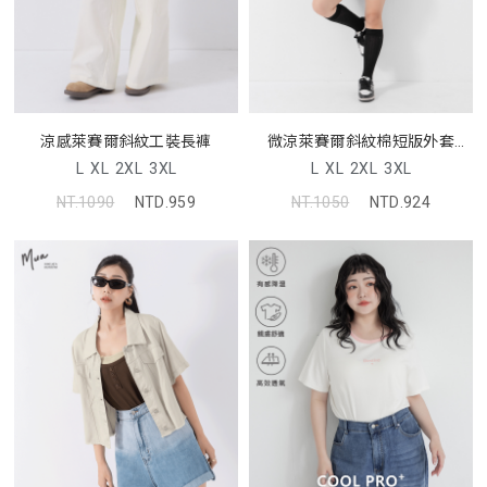
涼感萊賽爾斜紋工裝長褲
微涼萊賽爾斜紋棉短版外套
MUA
L
XL
2XL
3XL
L
XL
2XL
3XL
NT.1090
NTD.959
NT.1050
NTD.924