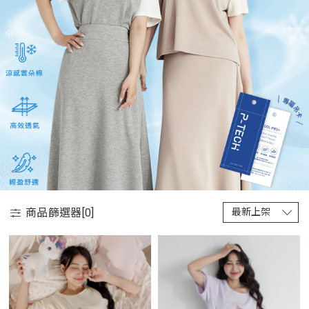
商品篩選器[
0
]