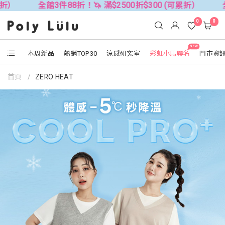
館3件88折！🦄 滿$2500折$300 (可累折）
全館3件88折！
0
0
NEW
本周新品
熱銷TOP30
涼感研究室
彩虹小馬聯名
門市資
首頁
ZERO HEAT