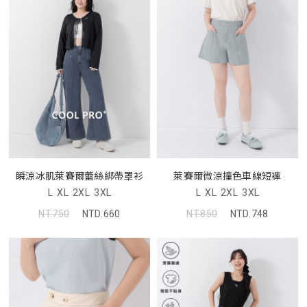
瞬涼冰肌萊賽爾蕾絲綁帶罩衫
萊賽爾微涼撞色車線短褲
L
XL
2XL
3XL
L
XL
2XL
3XL
NT.750
NTD.660
NT.850
NTD.748