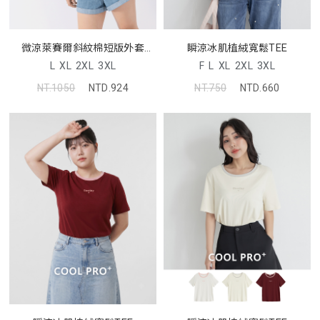
微涼萊賽爾斜紋棉短版外套
瞬涼冰肌植絨寬鬆TEE
MUA
L
XL
2XL
3XL
F
L
XL
2XL
3XL
NT.1050
NTD.924
NT.750
NTD.660