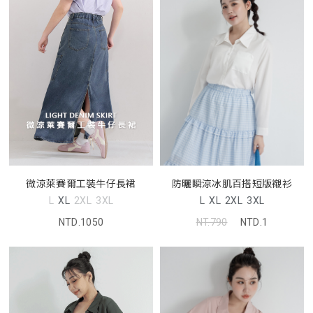
微涼萊賽爾工裝牛仔長裙
防曬瞬涼冰肌百搭短版襯衫
L
XL
2XL
3XL
L
XL
2XL
3XL
NTD.1050
NT.790
NTD.1