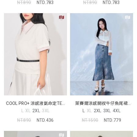
NT.890
NTD.783
NT.890
NTD.783
COOL PRO+ 涼感液氨命定TEE
萊賽爾涼感開衩牛仔魚尾裙
MORE U 中大尺碼上衣
MORE U 中大尺碼裙子
L
XL
2XL
3XL
L
XL
2XL
3XL
4XL
NT.890
NTD.436
NT.1590
NTD.779