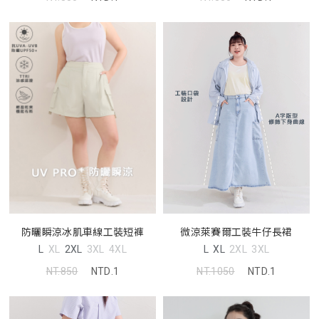
微涼萊賽爾工裝牛仔長裙
防曬瞬涼冰肌車線工裝短褲
L
XL
2XL
3XL
L
XL
2XL
3XL
4XL
NT.1050
NTD.1
NT.850
NTD.1