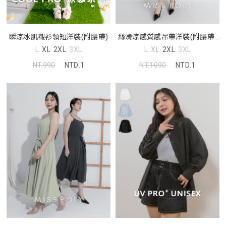
瞬涼冰肌襯衫領短洋裝(附腰帶)
絲滑涼感質感吊帶洋裝(附腰帶)
MISS
L
XL
2XL
3XL
L
XL
2XL
3XL
NT.990
NTD.1
NT.1090
NTD.1