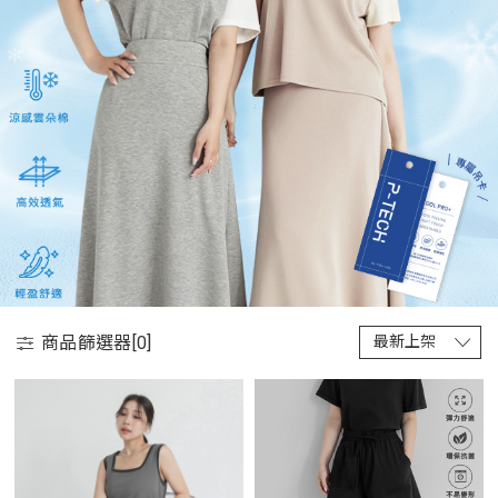
商品篩選器[
0
]