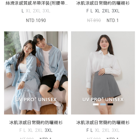
絲滑涼感質感吊帶洋裝(附腰帶)
冰肌涼感日常簡約防曬襯衫
MISS
L
XL
2XL
3XL
F
L
XL
2XL
3XL
NTD.1090
NT.890
NTD.1
冰肌涼感日常簡約防曬襯衫
冰肌涼感日常簡約防曬襯衫
F
L
XL
2XL
3XL
F
L
XL
2XL
3XL