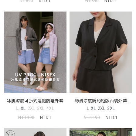
NT.890
NTD.1
NT.890
NTD.1
冰肌涼感可拆式連帽防曬外套
絲滑涼感簡約短版西裝外套
MISS
L
XL
2XL
3XL
4XL
L
XL
2XL
3XL
NT.1190
NTD.1
NT.1190
NTD.1