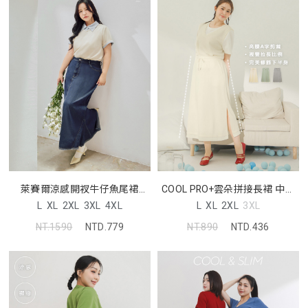
萊賽爾涼感開衩牛仔魚尾裙
COOL PRO+雲朵拼接長裙 中大
MORE U 中大尺碼裙子
尺碼裙子
L
XL
2XL
3XL
4XL
L
XL
2XL
3XL
NT.1590
NTD.779
NT.890
NTD.436