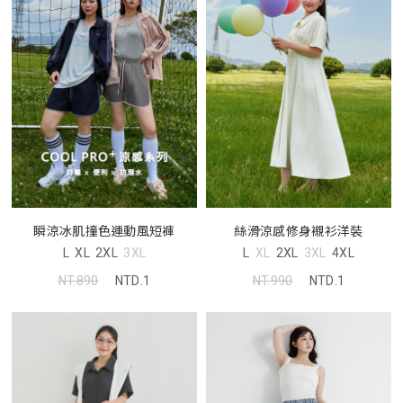
瞬涼冰肌撞色運動風短褲
絲滑涼感修身襯衫洋裝
L
XL
2XL
3XL
L
XL
2XL
3XL
4XL
NT.890
NTD.1
NT.990
NTD.1