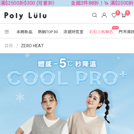
(可累折）
全館3件88折！🦄 滿$2500折$300 (可累折）
0
0
NEW
本周新品
熱銷TOP30
涼感研究室
彩虹小馬聯名
門市資
首頁
ZERO HEAT