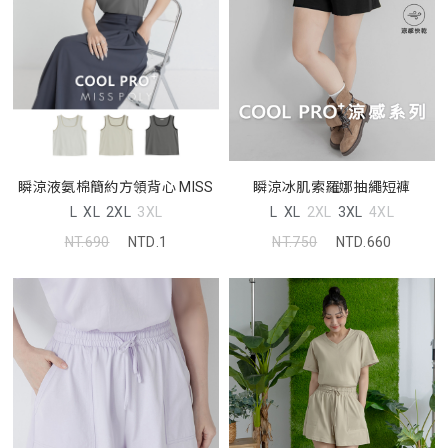
瞬涼冰肌索羅娜抽繩短褲
瞬涼液氨棉簡約方領背心 MISS
L
XL
2XL
3XL
4XL
L
XL
2XL
3XL
NT.750
NTD.660
NT.690
NTD.1