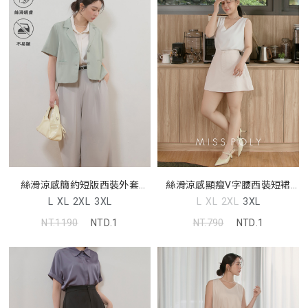
絲滑涼感簡約短版西裝外套
絲滑涼感顯瘦V字腰西裝短裙
MISS
MISS
L
XL
2XL
3XL
L
XL
2XL
3XL
NT.1190
NTD.1
NT.790
NTD.1