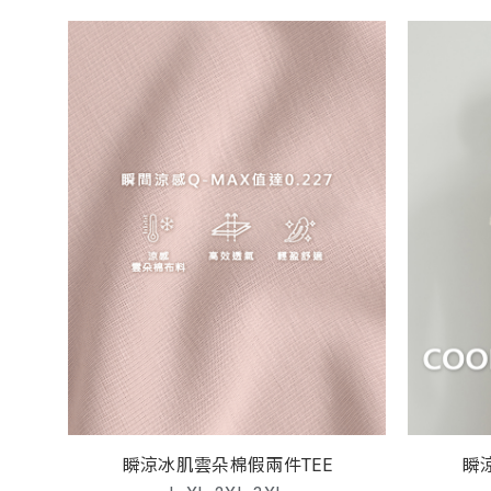
瞬涼冰肌雲朵棉假兩件TEE
瞬