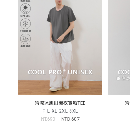
瞬涼冰肌側開衩寬鬆TEE
瞬
F
L
XL
2XL
3XL
NT.690
NTD.607