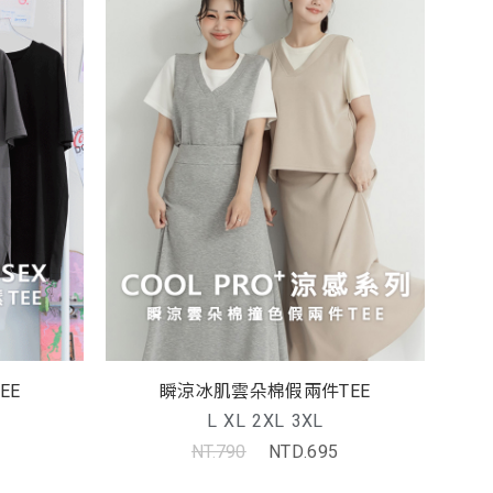
EE
瞬涼冰肌雲朵棉假兩件TEE
L
XL
2XL
3XL
NT.790
NTD.695