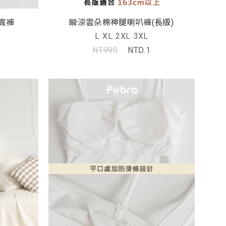
寬褲
瞬涼雲朵棉神腿喇叭褲(長版)
L
XL
2XL
3XL
NT.990
NTD.1