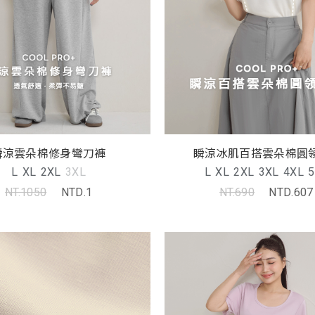
瞬涼雲朵棉修身彎刀褲
瞬涼冰肌百搭雲朵棉圓領
L
XL
2XL
3XL
L
XL
2XL
3XL
4XL
5
NT.1050
NTD.1
NT.690
NTD.607