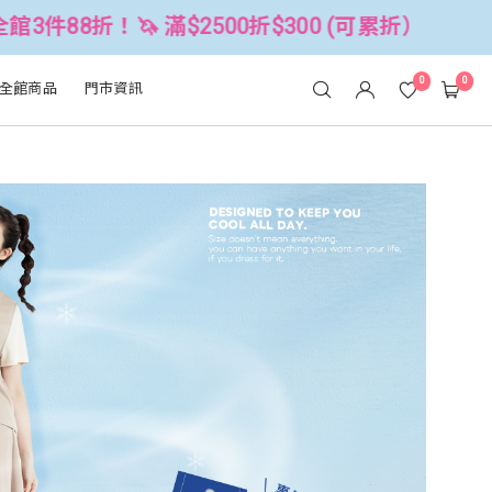
折$300 (可累折）
全館3件88折！🦄 
0
0
全館商品
門市資訊