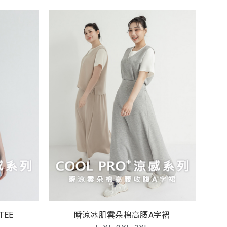
EE
瞬涼冰肌雲朵棉高腰A字裙