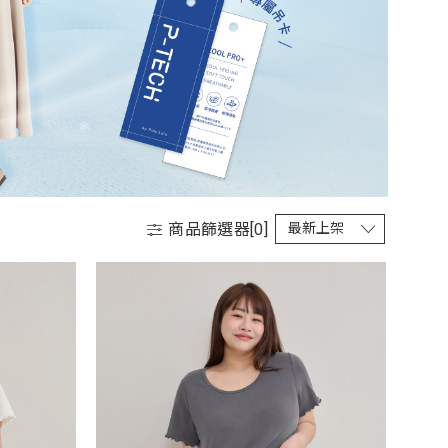
商品篩選器[
0
]