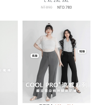
L
XL
2XL
3XL
NT.890
NTD.783