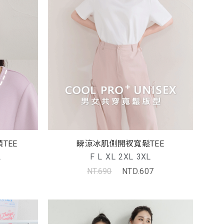
瞬涼冰肌側開衩寬鬆TEE
TEE
F
L
XL
2XL
3XL
L
NT.690
NTD.607