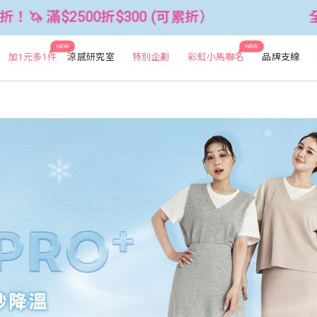
(可累折）
全館3件88折！🦄 滿$2500
NEW
NEW
加1元多1件
涼感研究室
特別企劃
彩虹小馬聯名
品牌支線