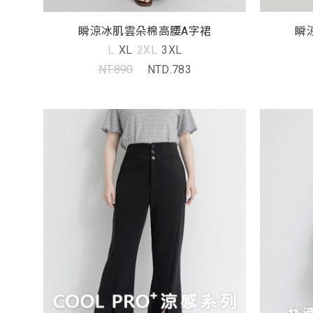
瞬涼冰肌雲朵棉高腰A字裙
瞬
L
XL
2XL
3XL
NT.890
NTD.783