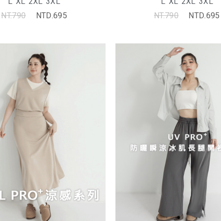
L
XL
2XL
3XL
L
XL
2XL
3XL
NT.790
NTD.695
NT.790
NTD.695