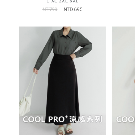
L
XL
2XL
3XL
NT.790
NTD.695