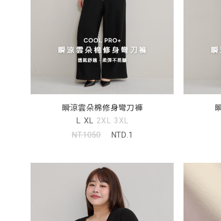
瞬涼雲朵棉修身彎刀褲
L
XL
2XL
3XL
NT.1050
NTD.1