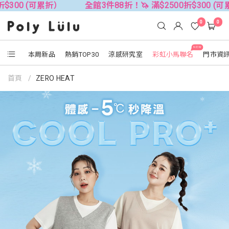
$300 (可累折）
全館3件88折！🦄 滿$2500折$300 (可
0
0
NEW
本周新品
熱銷TOP30
涼感研究室
彩虹小馬聯名
門市資
首頁
ZERO HEAT