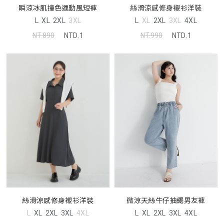
瞬涼冰肌撞色運動風短褲
絲滑涼感修身襯衫洋裝
L
XL
2XL
3XL
L
XL
2XL
3XL
4XL
NT.890
NTD.1
NT.990
NTD.1
微涼天絲牛仔抽繩男友褲
絲滑涼感修身襯衫洋裝
L
XL
2XL
3XL
4XL
L
XL
2XL
3XL
4XL