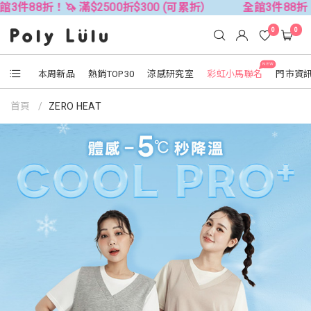
00折$300 (可累折）
全館3件88折！🦄 滿$2500折$300
0
0
NEW
本周新品
熱銷TOP30
涼感研究室
彩虹小馬聯名
門市資
首頁
ZERO HEAT