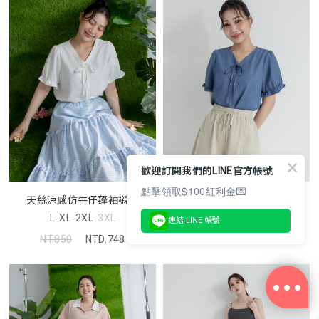
歡迎訂閱我們的LINE官方帳號
點擊領取$100紅利金💌
天絲涼感仿牛仔蓬袖襯衫
天絲涼感仿牛仔蓬袖襯衫
L
XL
2XL
3XL
L
XL
2XL
3XL
連結 LINE 帳號
NT.850
NTD.748
NT.850
NTD.748