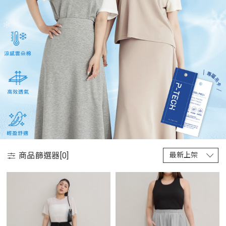
商品篩選器[
0
]