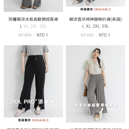
防曬瞬涼冰肌長腿開衩寬褲
瞬涼雲朵棉神腿喇叭褲(長版)
L
XL
2XL
3XL
L
XL
2XL
3XL
NT.890
NTD.1
NT.990
NTD.1