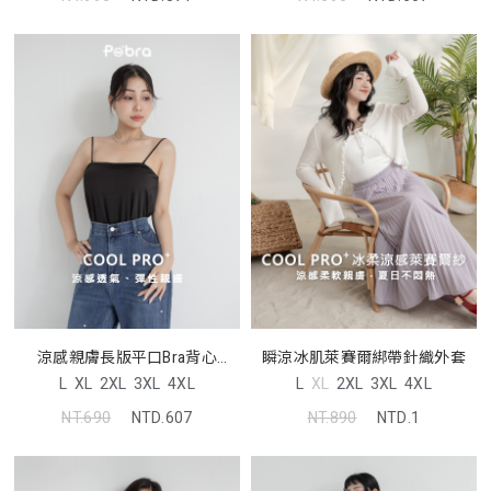
涼感親膚長版平口Bra背心
瞬涼冰肌萊賽爾綁帶針織外套
Pobra
L
XL
2XL
3XL
4XL
L
XL
2XL
3XL
4XL
NT.690
NTD.607
NT.890
NTD.1