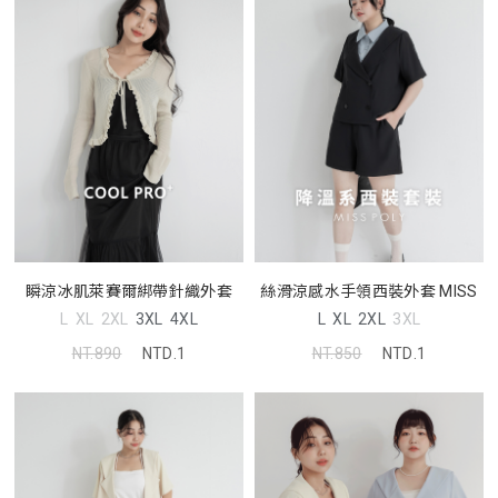
瞬涼冰肌萊賽爾綁帶針織外套
絲滑涼感水手領西裝外套 MISS
L
XL
2XL
3XL
4XL
L
XL
2XL
3XL
NT.890
NTD.1
NT.850
NTD.1