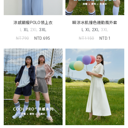
涼感顯瘦POLO領上衣
瞬涼冰肌撞色運動風外套
L
XL
2XL
3XL
L
XL
2XL
3XL
NT.790
NTD.695
NT.1150
NTD.1