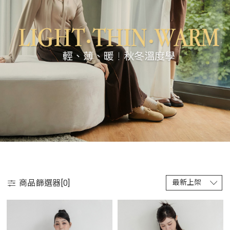
商品篩選器[
0
]