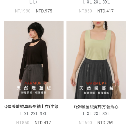
帶)
L
L+
L
XL
2XL
3XL
NT.1990
NTD.975
NT.850
NTD.417
Q彈暖薑絨車線長袖上衣(附領綁
Q彈暖薑絨寬肩方領背心
帶)
L
XL
2XL
3XL
L
XL
2XL
3XL
NT.850
NTD.417
NT.690
NTD.269