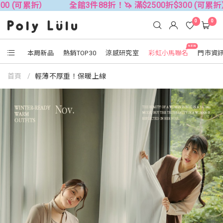
折）
全館3件88折！🦄 滿$2500折$300 (可累折）
全
0
0
NEW
本周新品
熱銷TOP30
涼感研究室
彩虹小馬聯名
門市資
首頁
輕薄不厚重！保暖上線