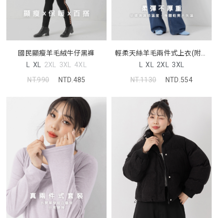
國民顯瘦羊毛絨牛仔黑褲
輕柔天絲羊毛兩件式上衣(附背
心)
L
XL
2XL
3XL
4XL
L
XL
2XL
3XL
NT.990
NTD.485
NT.1130
NTD.554