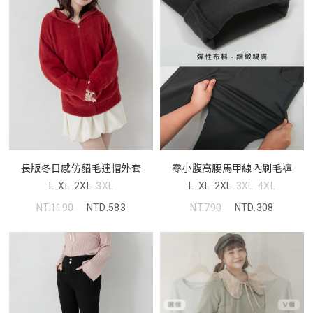
長版冬日感仿貂毛連帽外套
零小腹高腰馬甲線內刷毛褲
L
XL
2XL
3XL
L
XL
2XL
3XL
4XL
NT.1190
NTD.583
NT.790
NTD.308