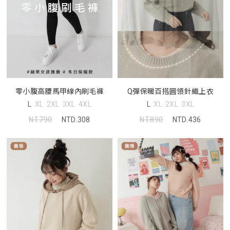
零小腹高腰馬甲線內刷毛褲
Q彈保暖百搭圓領針織上衣
L
XL
2XL
3XL
4XL
L
XL
2XL
3XL
NT.790
NTD.308
NT.890
NTD.436