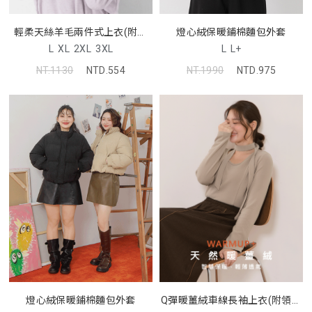
燈心絨保暖鋪棉麵包外套
輕柔天絲羊毛兩件式上衣(附背
心)
L
L+
L
XL
2XL
3XL
NT.1990
NTD.975
NT.1130
NTD.554
燈心絨保暖鋪棉麵包外套
Q彈暖薑絨車線長袖上衣(附領綁