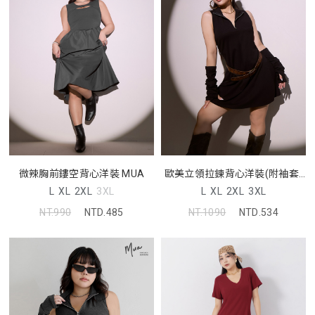
微辣胸前鏤空背心洋裝 MUA
歐美立領拉鍊背心洋裝(附袖套)
MUA
L
XL
2XL
3XL
L
XL
2XL
3XL
NT.990
NTD.485
NT.1090
NTD.534