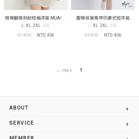
微辣翻領斜紋短袖洋裝 MUA! 中
甜辣荷葉馬甲可調式短洋裝
大尺碼洋裝
MUA! 中大尺碼洋裝
L
XL
2XL
3XL
L
XL
2XL
3XL
NT.890
NTD.436
NT.890
NTD.436
1
PREV
ABOUT
+
SERVICE
+
MEMBER