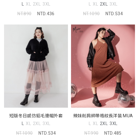
L
XL
2XL
3XL
L
XL
2XL
3XL
NT.890
NTD.436
NT.1090
NTD.534
短版冬日感仿貂毛連帽外套
辣妹削肩綁帶格紋長洋裝 MUA
L
XL
2XL
3XL
L
XL
2XL
3XL
NT.1090
NTD.534
NT.990
NTD.485