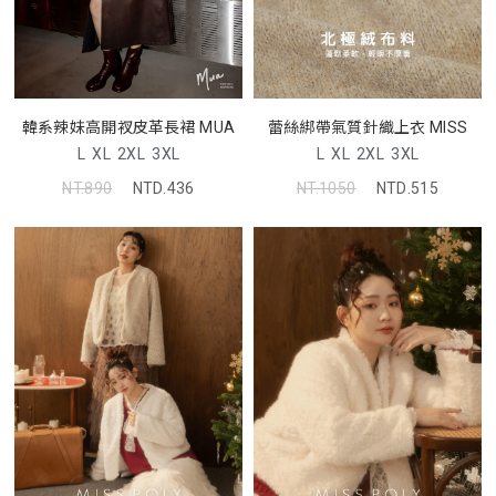
韓系辣妹高開衩皮革長裙 MUA
蕾絲綁帶氣質針織上衣 MISS
L
XL
2XL
3XL
L
XL
2XL
3XL
NT.890
NTD.436
NT.1050
NTD.515