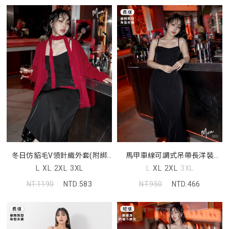
冬日仿貂毛V領針織外套(附綁
馬甲車線可調式吊帶長洋裝
帶) MUA
MUA
L
XL
2XL
3XL
L
XL
2XL
3XL
NT.1190
NTD.583
NT.950
NTD.466