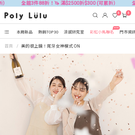
館3件88折！🦄 滿$2500折$300 (可累折）
全館3件88折！
0
0
NEW
本周新品
熱銷TOP30
涼感研究室
彩虹小馬聯名
門市資
首頁
美的很上鏡！尾牙女神模式 ON