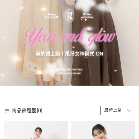
商品篩選器[
0
]