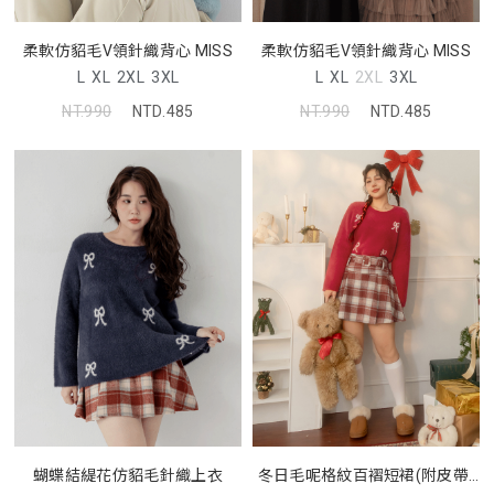
柔軟仿貂毛V領針織背心 MISS
柔軟仿貂毛V領針織背心 MISS
L
XL
2XL
3XL
L
XL
2XL
3XL
NT.990
NTD.485
NT.990
NTD.485
蝴蝶結緹花仿貂毛針織上衣
冬日毛呢格紋百褶短裙(附皮帶)