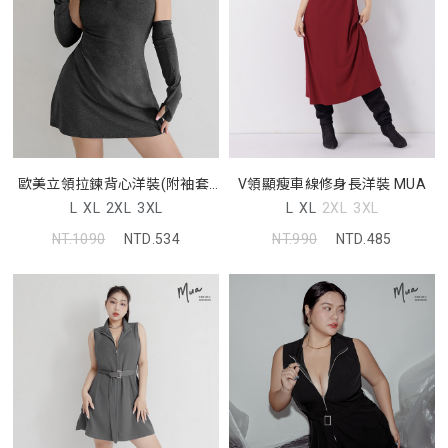
歐美立領拉鍊背心洋裝(附袖套)
V領顯瘦車線修身長洋裝 MUA
MUA
L
XL
2XL
3XL
L
XL
2XL
3XL
NT.1090
NTD.534
NT.990
NTD.485