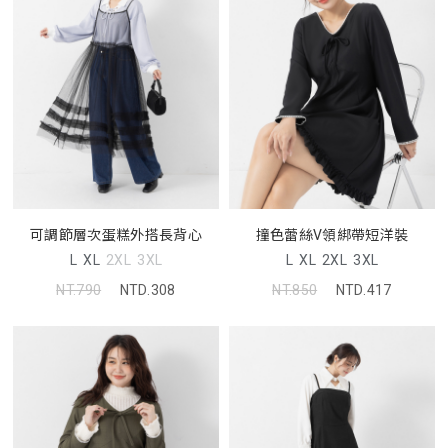
可調節層次蛋糕外搭長背心
撞色蕾絲V領綁帶短洋裝
L
XL
2XL
3XL
L
XL
2XL
3XL
NT.790
NTD.308
NT.850
NTD.417