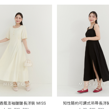
優雅小香風澎袖皺皺長洋裝 MISS