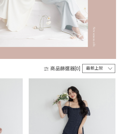
商品篩選器[
0
]