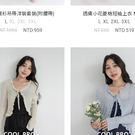
襯衫吊帶洋裝套裝(附腰帶)
透膚小花菱格短袖上衣 M
L
XL
2XL
3XL
L
XL
2XL
3XL
NT.1090
NTD.959
NT.590
NTD.519