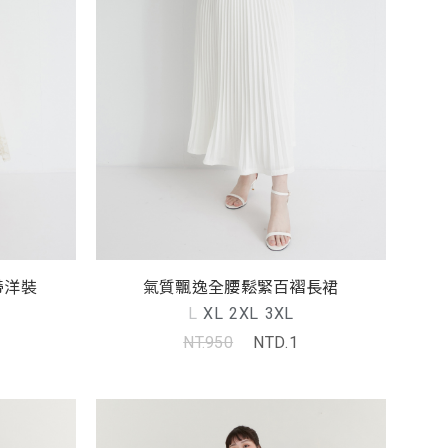
帶洋裝
氣質飄逸全腰鬆緊百褶長裙
L
XL
2XL
3XL
NT.950
NTD.1