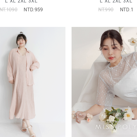
L
XL
2XL
3XL
L
XL
2XL
3XL
NT.1090
NTD.959
NT.990
NTD.1