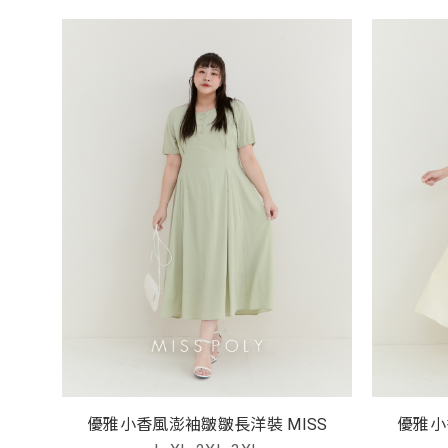
優雅小香風澎袖皺皺長洋裝 MISS