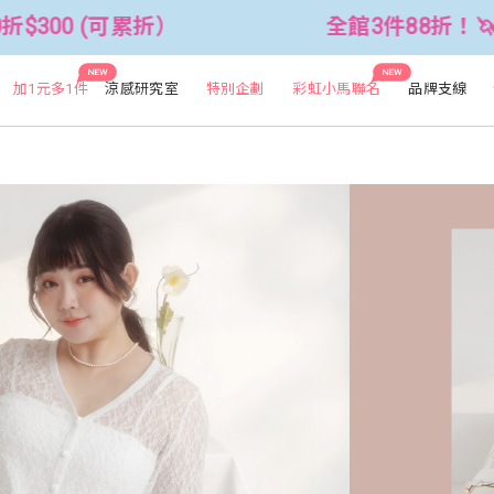
全館3件88折！🦄 滿$2500折$300 (可
NEW
NEW
加1元多1件
涼感研究室
特別企劃
彩虹小馬聯名
品牌支線