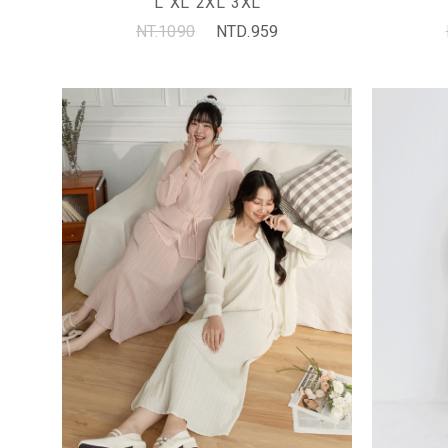
L
XL
2XL
3XL
NT.1090
NTD.959