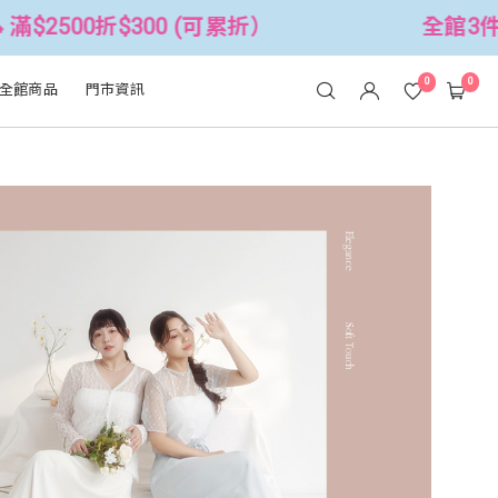
累折）
全館3件88折！🦄 滿$2500折$
0
0
全館商品
門市資訊