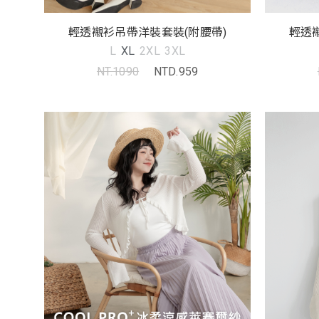
輕透襯衫吊帶洋裝套裝(附腰帶)
輕透
L
XL
2XL
3XL
NT.1090
NTD.959