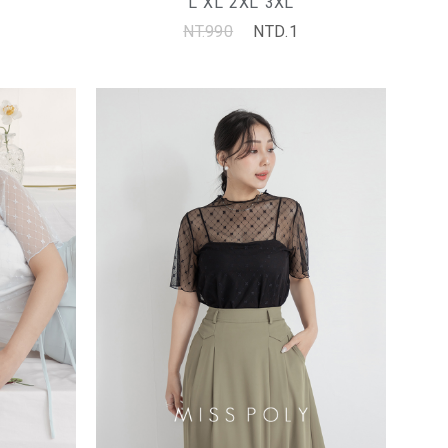
L
XL
2XL
3XL
NT.990
NTD.1