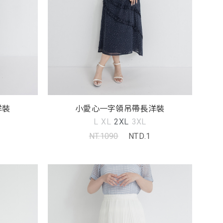
洋裝
小愛心一字領吊帶長洋裝
L
XL
2XL
3XL
NT.1090
NTD.1