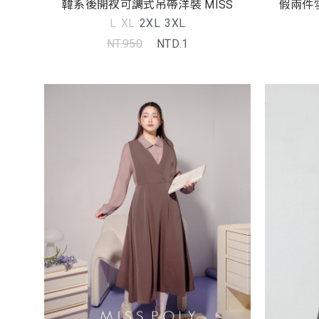
韓系後開衩可調式吊帶洋裝 MISS
假兩件雪
L
XL
2XL
3XL
NT.950
NTD.1