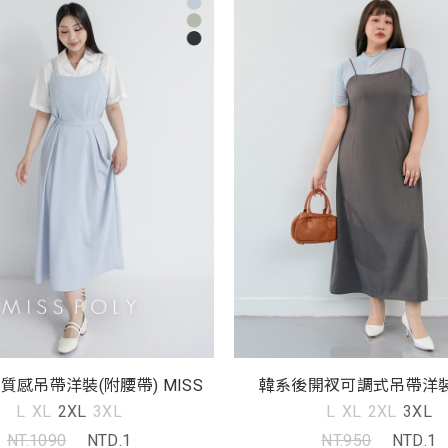
質感吊帶洋裝(附腰帶) MISS
韓系後開衩可調式吊帶洋裝 
L
XL
2XL
3XL
L
XL
2XL
3XL
NT.1090
NTD.1
NT.950
NTD.1