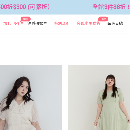
全館3件88折！🦄 滿$2500折$300 (
NEW
NEW
加1元多1件
涼感研究室
特別企劃
彩虹小馬聯名
品牌支線