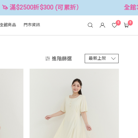
可累折）
全館3件88折！🦄 滿$2500折
0
0
全館商品
門市資訊
進階篩選