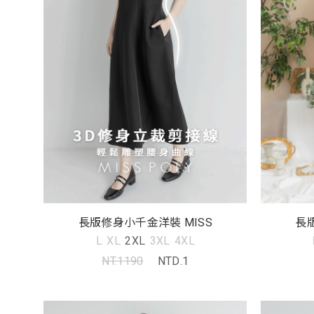
長版修身小千金洋裝 MISS
長
L
XL
2XL
3XL
4XL
NT.1190
NTD.1