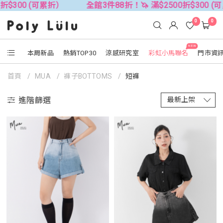
折$300 (可累折）
全館3件88折！🦄 滿$2500折$300 (
0
0
NEW
本周新品
熱銷TOP30
涼感研究室
彩虹小馬聯名
門市資
首頁
MUA
褲子BOTTOMS
短褲
進階篩選