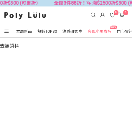
0折$300 (可累折）
全館3件88折！🦄 滿$2500折$300 
0
0
NEW
本周新品
熱銷TOP30
涼感研究室
彩虹小馬聯名
門市資
查無資料