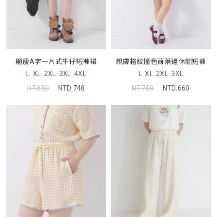
顯瘦A字一片式牛仔短褲裙
親膚格紋撞色荷葉邊休閒短褲
L
XL
2XL
3XL
4XL
L
XL
2XL
3XL
NT.850
NTD.748
NT.750
NTD.660