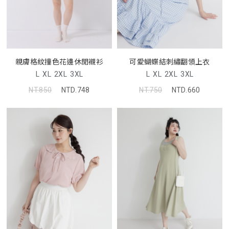
親膚格紋撞色花邊休閒襯衫
可愛蝴蝶結刺繡翻領上衣
L
XL
2XL
3XL
L
XL
2XL
3XL
NT.850
NTD.748
NT.750
NTD.660