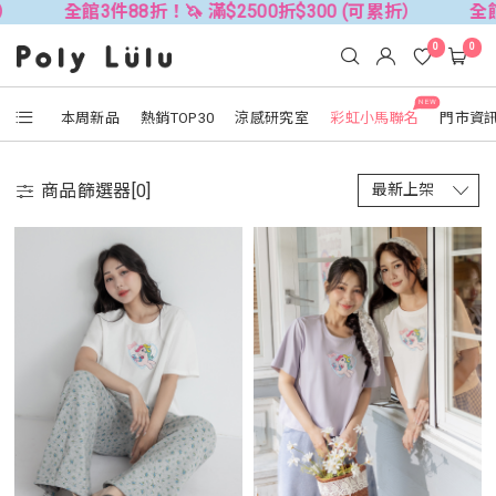
館3件88折！🦄 滿$2500折$300 (可累折）
全館3件88折！
0
0
NEW
本周新品
熱銷TOP30
涼感研究室
彩虹小馬聯名
門市資
商品篩選器[
0
]