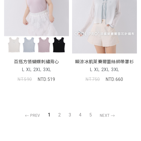
百搭方領蝴蝶刺繡背心
瞬涼冰肌萊賽爾蕾絲綁帶罩衫
L
XL
2XL
3XL
L
XL
2XL
3XL
NT.590
NTD.519
NT.750
NTD.660
1
2
3
4
5
PREV
NEXT