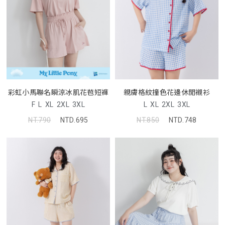
彩虹小馬聯名瞬涼冰肌花苞短褲
親膚格紋撞色花邊休閒襯衫
F
L
XL
2XL
3XL
L
XL
2XL
3XL
NT.790
NTD.695
NT.850
NTD.748