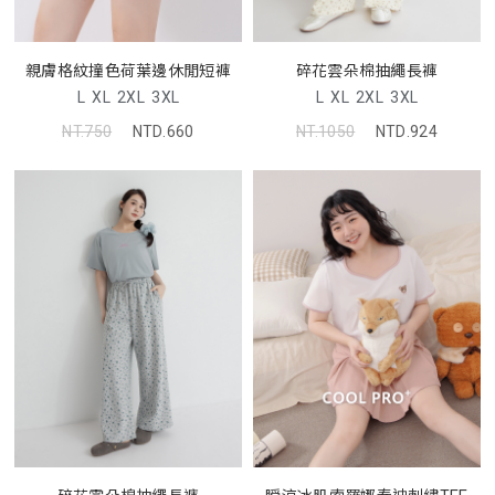
親膚格紋撞色荷葉邊休閒短褲
碎花雲朵棉抽繩長褲
L
XL
2XL
3XL
L
XL
2XL
3XL
NT.750
NTD.660
NT.1050
NTD.924