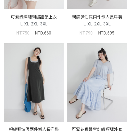
可愛蝴蝶結刺繡翻領上衣
親膚彈性假兩件懶人長洋裝
L
XL
2XL
3XL
L
XL
2XL
3XL
NT.750
NTD.660
NT.790
NTD.695
親膚彈性假兩件懶人長洋裝
可愛花邊鏤空針織短版外套