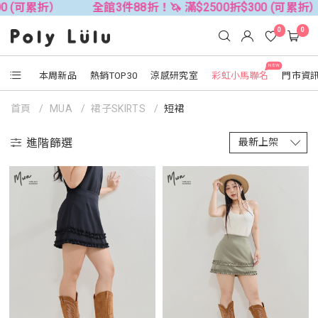
0 (可累折）
全館3件88折！🦄 滿$2500折$300 (可累折）
0
0
NEW
本周新品
熱銷TOP30
涼感研究室
彩虹小馬聯名
門市資
首頁
MUA
裙子SKIRTS
短裙
進階篩選