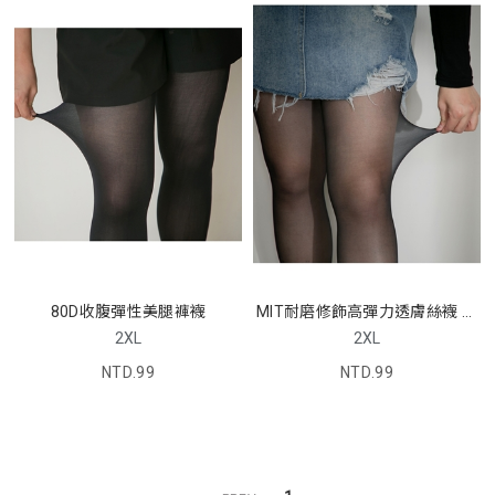
80D收腹彈性美腿褲襪
MIT耐磨修飾高彈力透膚絲襪 中
大尺碼
2XL
2XL
NTD.99
NTD.99