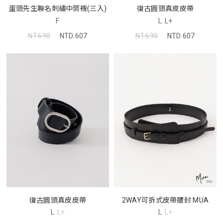
蛋頭先生聯名刺繡中筒襪(三入)
復古圓頭真皮皮帶
F
L
L+
NT.690
NTD.607
NT.690
NTD.607
復古圓頭真皮皮帶
2WAY可拆式皮帶腰封 MUA
L
L+
L
L+