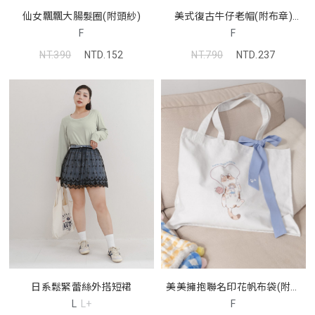
仙女飄飄大腸髮圈(附頭紗)
美式復古牛仔老帽(附布章)
(MIND.A.DAY聯名)
F
F
NT.390
NTD.152
NT.790
NTD.237
日系鬆緊蕾絲外搭短裙
美美擁抱聯名印花帆布袋(附絲
巾)
L
L+
F