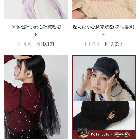
保暖粗針小愛心針織毛帽
超可愛小心臟零錢包(款式隨機)
F
F
NT.490
NTD.191
NT.790
NTD.237