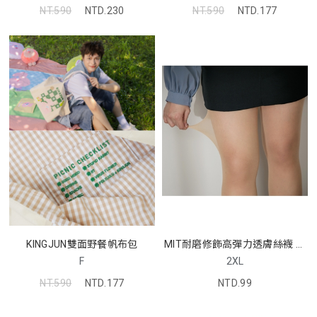
NT.590
NTD.230
NT.590
NTD.177
MIT耐磨修飾高彈力透膚絲襪 中
KINGJUN雙面野餐帆布包
大尺碼
2XL
F
NTD.99
NT.590
NTD.177