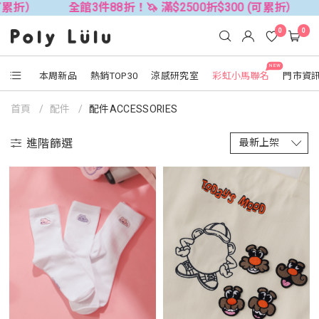
全館3件88折！🦄 滿$2500折$300 (可累折）
全館3件
0
0
NEW
本周新品
熱銷TOP30
涼感研究室
彩虹小馬聯名
門市資
首頁
配件
配件ACCESSORIES
進階篩選