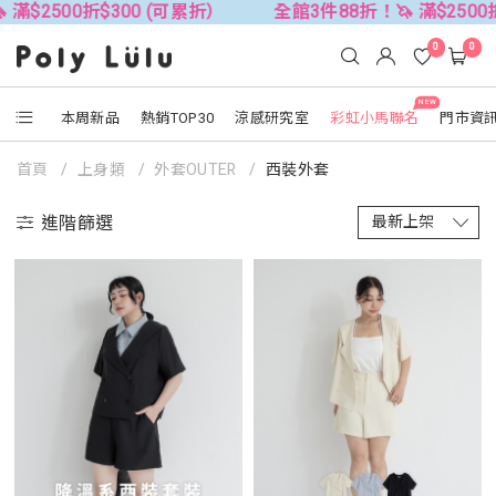
500折$300 (可累折）
全館3件88折！🦄 滿$2500折$30
0
0
NEW
本周新品
熱銷TOP30
涼感研究室
彩虹小馬聯名
門市資
首頁
上身類
外套OUTER
西裝外套
進階篩選