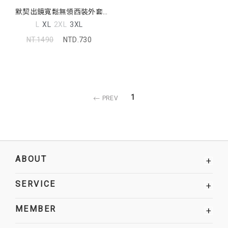
默契出鏡寬鬆無領西裝外套
(unisex) MISS
L
XL
2XL
3XL
NT.1490
NTD.730
1
PREV
ABOUT
+
SERVICE
+
MEMBER
+