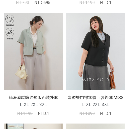
NT.790
NTD.695
NT.1190
NTD.1
絲滑涼感簡約短版西裝外套
造型雙門襟無領西裝外套 MISS
MISS
L
XL
2XL
3XL
L
XL
2XL
3XL
NT.1190
NTD.1
NT.1090
NTD.1