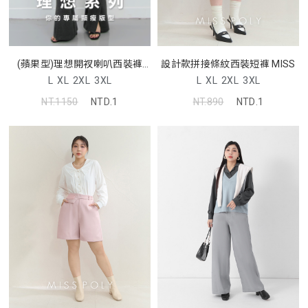
設計款拼接條紋西裝短褲 MISS
(蘋果型)理想開衩喇叭西裝褲
MISS
L
XL
2XL
3XL
L
XL
2XL
3XL
NT.890
NTD.1
NT.1150
NTD.1