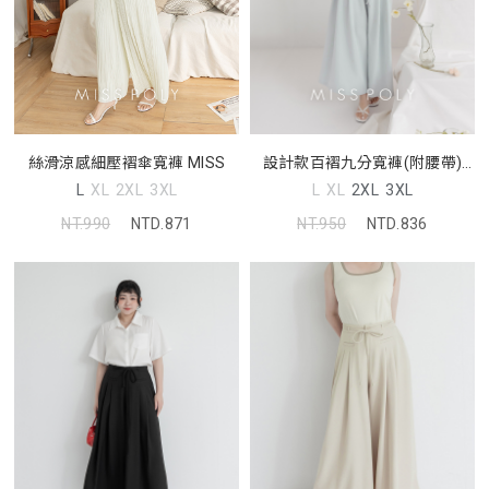
絲滑涼感細壓褶傘寬褲 MISS
設計款百褶九分寬褲(附腰帶)
MISS
L
XL
2XL
3XL
L
XL
2XL
3XL
NT.990
NTD.871
NT.950
NTD.836