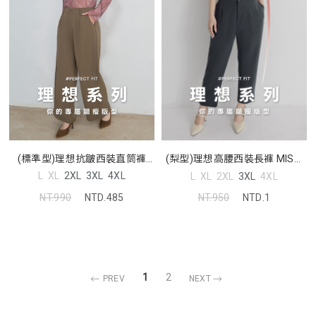
(標準型)理想抗皺西裝直筒褲
(梨型)理想高腰西裝長褲 MISS.
MISS
中大尺碼褲子
L
XL
2XL
3XL
4XL
L
XL
2XL
3XL
4XL
NT.990
NTD.485
NT.950
NTD.1
1
2
PREV
NEXT