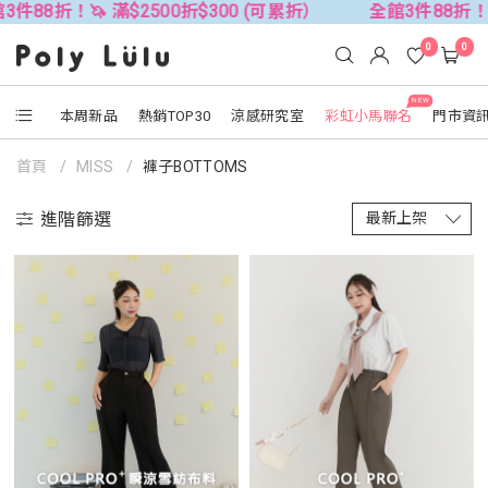
 滿$2500折$300 (可累折）
全館3件88折！🦄 滿$250
0
0
NEW
本周新品
熱銷TOP30
涼感研究室
彩虹小馬聯名
門市資
首頁
MISS
褲子BOTTOMS
進階篩選