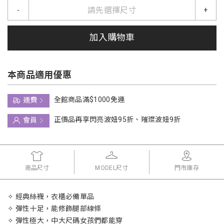
請先選擇尺寸
-
+
加入購物車
本商品適用優惠
全館商品滿$1000免運
運費
正價品再享閃亮波妞95折、璀璨波妞9折
會員
商品尺寸
MODEL尺寸
門市庫存
✧ 經典絲襪，衣櫃必備單品
✧ 彈性十足，能修飾腿部線條
✧ 彈性極大，中大尺碼女孩們都能穿