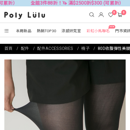
折）
全館3件88折！🦄 滿$2500折$300 (可累折）
全
0
0
NEW
本周新品
熱銷TOP30
涼感研究室
彩虹小馬聯名
門市資
首頁
配件
配件ACCESSORIES
襪子
80D收腹彈性美