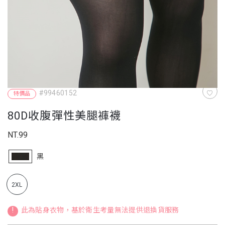
#99460152
特價品
80D收腹彈性美腿褲襪
NT.99
黑
2XL
!
此為貼身衣物，基於衛生考量無法提供退換貨服務