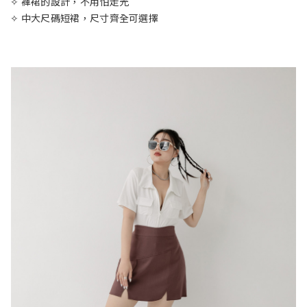
✧ 褲裙的設計，不用怕走光
✧ 中大尺碼短裙，尺寸齊全可選擇