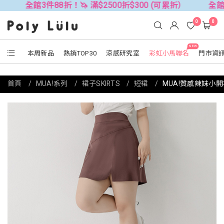
3件88折！🦄 滿$2500折$300 (可累折）
全館3件88折！
0
0
NEW
本周新品
熱銷TOP30
涼感研究室
彩虹小馬聯名
門市資
首頁
MUA!系列
裙子SKIRTS
短裙
MUA!質感辣妹小