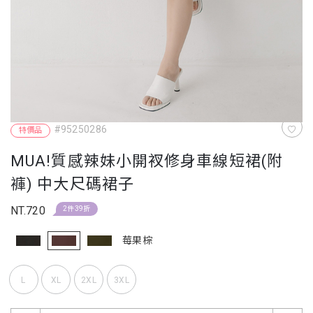
#95250286
特價品
MUA!質感辣妹小開衩修身車線短裙(附
褲) 中大尺碼裙子
NT.720
2件39折
莓果棕
L
XL
2XL
3XL