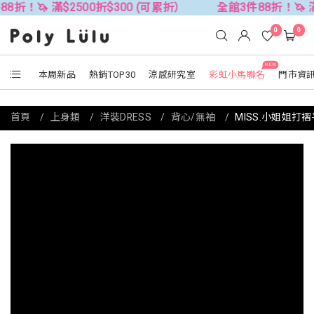
滿$2500折$300 (可累折）
全館3件88折！🦄 滿$2500折
0
0
NEW
本周新品
熱銷TOP30
涼感研究室
彩虹小馬聯名
門市資
首頁
上身類
洋裝DRESS
背心/無袖
MISS.小姐姐打