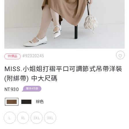
#92320245
特價品
MISS.小姐姐打褶平口可調節式吊帶洋裝
(附綁帶) 中大尺碼
NT.930
單件49折
棕色
L
XL
2XL
3XL