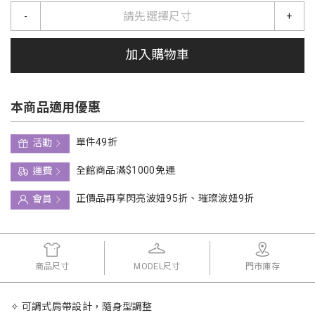
請先選擇尺寸
-
+
加入購物車
本商品適用優惠
單件49折
活動
全館商品滿$1000免運
運費
正價品再享閃亮波妞95折、璀璨波妞9折
會員
商品尺寸
MODEL尺寸
門市庫存
✧ 可調式肩帶設計，隨身型調整