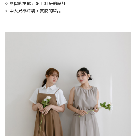
✧ 壓褶的裙襬，配上綁帶的設計
✧ 中大尺碼洋裝，質感的單品